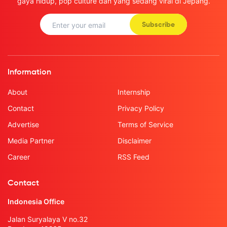
gaya hidup, pop culture dan yang sedang viral di Jepang.
Subscribe
Information
About
Internship
Contact
Privacy Policy
Advertise
Terms of Service
Media Partner
Disclaimer
Career
RSS Feed
Contact
Indonesia Office
Jalan Suryalaya V no.32