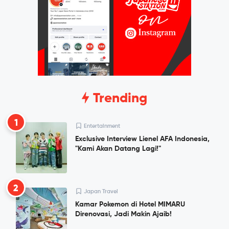
Trending
1
Entertainment
Exclusive Interview Lienel AFA Indonesia,
"Kami Akan Datang Lagi!"
2
Japan Travel
Kamar Pokemon di Hotel MIMARU
Direnovasi, Jadi Makin Ajaib!