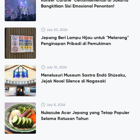
Konser”Cafuné" Centimillimental di Jakarta
Bangkitkan Sisi Emosional Penonton!
July 20, 2026
Jepang Beri Lampu Hijau untuk "Melarang"
Penginapan Pribadi di Pemukiman
July 10, 2026
Menelusuri Museum Sastra Endō Shūsaku,
Jejak Novel Silence di Nagasaki
July 8, 2026
Nukazuke Acar Jepang yang Tetap Populer
Selama Ratusan Tahun