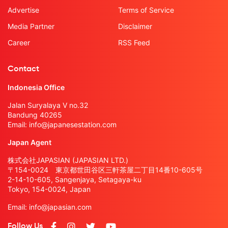
Advertise
Terms of Service
Media Partner
Disclaimer
Career
RSS Feed
Contact
Indonesia Office
Jalan Suryalaya V no.32
Bandung 40265
Email:
info@japanesestation.com
Japan Agent
株式会社JAPASIAN (JAPASIAN LTD.)
〒154-0024 東京都世田谷区三軒茶屋二丁目14番10-605号
2-14-10-605, Sangenjaya, Setagaya-ku
Tokyo, 154-0024, Japan
Email:
info@japasian.com
Follow Us