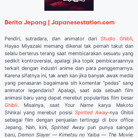
Berita Jepang | Japanesestation.com
Pendiri, sutradara, dan animator dari
Studio Ghibli
,
Hayao Miyazaki memang dikenal tak pernah takut dan
selalu berterus terang saat membicarakan sesuatu yang
sedikit kontroversial, apalagi jika topik pembicaraannya
terkait dengan industri anime dan para penggemarnya.
Karena sifatnya ini, tak aneh kan jika banyak awak media
yang penasaran bagaimana sih komentar “pedas” sang
animator legendaris? Apalagi, saat ada sebuah film
animasi baru yang dapat merebut popularitas film besar
Ghibli.
Misalnya, saat
Your Name
karya Makoto
Shinkai yang merebut posisi
Spirited Away
-nya Ghibli
sebagai film dengan penjualan tertinggi di
box office
Jepang. Nah, kini,
Spirited Away
pun punya saingan
baru,
Demon Slayer — Kimetsu no Yaiba — The Movie: