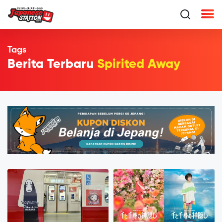
Tags
Berita Terbaru
Spirited Away