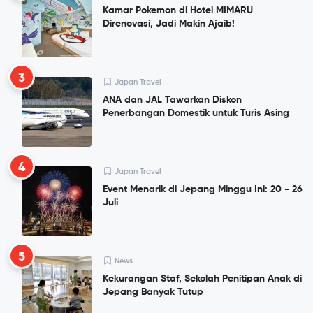
Kamar Pokemon di Hotel MIMARU
Direnovasi, Jadi Makin Ajaib!
3
Japan Travel
ANA dan JAL Tawarkan Diskon
Penerbangan Domestik untuk Turis Asing
4
Japan Travel
Event Menarik di Jepang Minggu Ini: 20 - 26
Juli
5
News
Kekurangan Staf, Sekolah Penitipan Anak di
Jepang Banyak Tutup