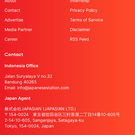
About
Internship
Contact
Privacy Policy
Advertise
Terms of Service
Media Partner
Disclaimer
Career
RSS Feed
Contact
Indonesia Office
Jalan Suryalaya V no.32
Bandung 40265
Email:
info@japanesestation.com
Japan Agent
株式会社JAPASIAN (JAPASIAN LTD.)
〒154-0024 東京都世田谷区三軒茶屋二丁目14番10-605号
2-14-10-605, Sangenjaya, Setagaya-ku
Tokyo, 154-0024, Japan