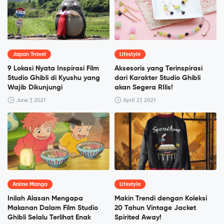
Japan Travel
Lifestyle
9 Lokasi Nyata Inspirasi Film
Aksesoris yang Terinspirasi
Studio Ghibli di Kyushu yang
dari Karakter Studio Ghibli
Wajib Dikunjungi
akan Segera RIlis!
June 7, 2021
April 27, 2021
Anime Manga
Lifestyle
Inilah Alasan Mengapa
Makin Trendi dengan Koleksi
Makanan Dalam Film Studio
20 Tahun Vintage Jacket
Ghibli Selalu Terlihat Enak
Spirited Away!