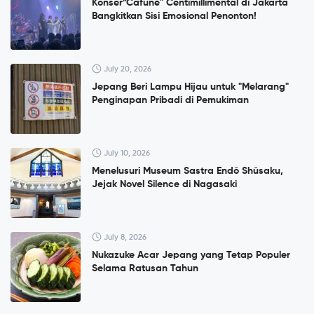
Konser”Cafuné" Centimillimental di Jakarta
Bangkitkan Sisi Emosional Penonton!
July 20, 2026
Jepang Beri Lampu Hijau untuk "Melarang"
Penginapan Pribadi di Pemukiman
July 10, 2026
Menelusuri Museum Sastra Endō Shūsaku,
Jejak Novel Silence di Nagasaki
July 8, 2026
Nukazuke Acar Jepang yang Tetap Populer
Selama Ratusan Tahun