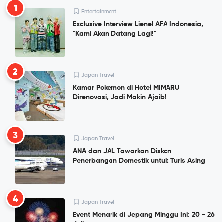
1
Entertainment
Exclusive Interview Lienel AFA Indonesia,
"Kami Akan Datang Lagi!"
2
Japan Travel
Kamar Pokemon di Hotel MIMARU
Direnovasi, Jadi Makin Ajaib!
3
Japan Travel
ANA dan JAL Tawarkan Diskon
Penerbangan Domestik untuk Turis Asing
4
Japan Travel
Event Menarik di Jepang Minggu Ini: 20 - 26