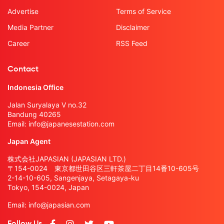
Advertise
Terms of Service
Media Partner
Disclaimer
Career
RSS Feed
Contact
Indonesia Office
Jalan Suryalaya V no.32
Bandung 40265
Email:
info@japanesestation.com
Japan Agent
株式会社JAPASIAN (JAPASIAN LTD.)
〒154-0024 東京都世田谷区三軒茶屋二丁目14番10-605号
2-14-10-605, Sangenjaya, Setagaya-ku
Tokyo, 154-0024, Japan
Email:
info@japasian.com
Follow Us