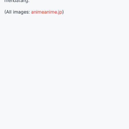
mendatang.
(All images:
animeanime.jp
)