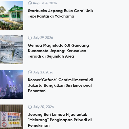
August 4, 2026
Starbucks Jepang Buka Gerai Unik
Tepi Pantai di Yokohama
July 29, 2026
Gempa Magnitudo 6,8 Guncang
Kumamoto Jepang: Kerusakan
Terjadi di Sejumlah Area
July 23, 2026
Konser”Cafuné" Centimillimental di
Jakarta Bangkitkan Sisi Emosional
Penonton!
July 20, 2026
Jepang Beri Lampu Hijau untuk
"Melarang" Penginapan Pribadi di
Pemukiman