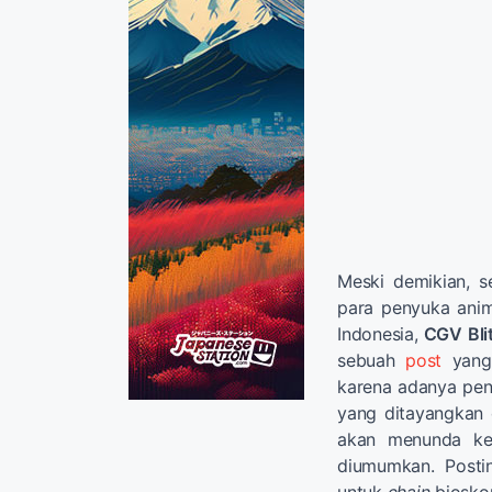
Meski demikian, s
para penyuka anim
Indonesia,
CGV Bli
sebuah
post
yang
karena adanya pen
yang ditayangkan
akan menunda ke
diumumkan. Posti
untuk
chain
bioskop