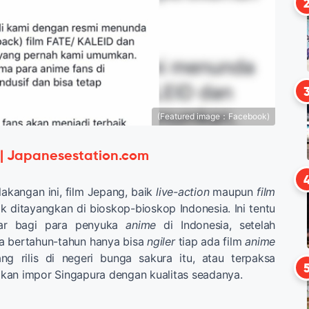
(Featured image：Facebook)
 | Japanesestation.com
akangan ini, film Jepang, baik
live-action
maupun
film
ak ditayangkan di bioskop-bioskop Indonesia. Ini tentu
gar bagi para penyuka
anime
di Indonesia, setelah
a bertahun-tahun hanya bisa
ngiler
tiap ada film
anime
g rilis di negeri bunga sakura itu, atau terpaksa
kan impor Singapura dengan kualitas seadanya.