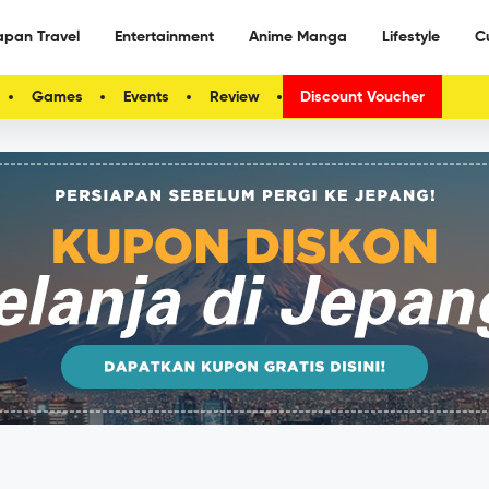
apan Travel
Entertainment
Anime Manga
Lifestyle
C
Games
Events
Review
Discount Voucher