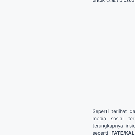
Seperti terlihat 
media sosial te
terungkapnya insi
seperti
FATE/KAL