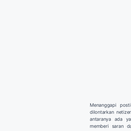
Menanggapi post
dilontarkan neti
antaranya ada ya
memberi saran da