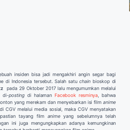
ebuah insiden bisa jadi mengakhiri angin segar bagi
e di Indonesia tersebut. Salah satu
chain
bioskop di
tz
pada 29 Oktober 2017 lalu mengumumkan melalui
 di-
posting
di halaman
Facebook resminya
, bahwa
onton yang merekam dan menyebarkan isi film
anime
 di CGV melalui media sosial, maka CGV menyatakan
pastian tayang film
anime
yang sebelumnya telah
ngan ini juga mengungkapkan adanya kemungkinan
 tersebut berhenti menayangkan film
anime.