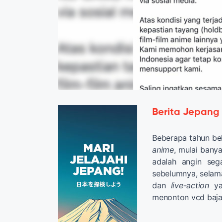
Berita Jepang
Beberapa tahun bel
anime
, mulai bany
adalah angin se
sebelumnya, selam
dan
live-action
yan
menonton vcd baja