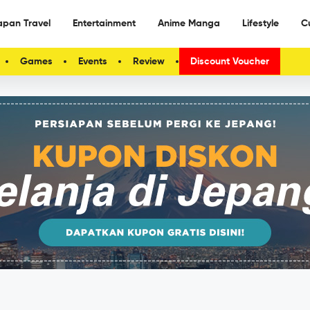
apan Travel
Entertainment
Anime Manga
Lifestyle
C
Games
Events
Review
Discount Voucher