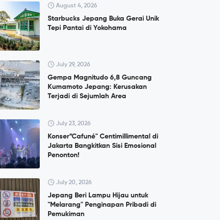
August 4, 2026
Starbucks Jepang Buka Gerai Unik
Tepi Pantai di Yokohama
July 29, 2026
Gempa Magnitudo 6,8 Guncang
Kumamoto Jepang: Kerusakan
Terjadi di Sejumlah Area
July 23, 2026
Konser”Cafuné" Centimillimental di
Jakarta Bangkitkan Sisi Emosional
Penonton!
July 20, 2026
Jepang Beri Lampu Hijau untuk
"Melarang" Penginapan Pribadi di
Pemukiman