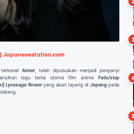
 | Japanesestation.com
terkenal
Aimer
, telah diputuskan menjadi penyanyi
anyikan lagu tema utama film anime
Fate/stay
l] I.presage flower
yang akan tayang di
Jepang
pada
datang.