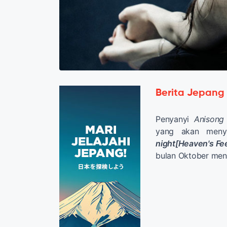
Berita Jepang
Penyanyi
Anisong
yang akan meny
night[Heaven's Fee
bulan Oktober men