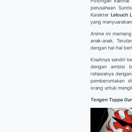
Potongan kalimat
perusahaan Sunr
Karakter
Lelouch 
yang menyuarakan
Anime
ini memang 
anak-anak. Terut
dengan hal-hal berb
Kisahnya sendiri b
dengan ambisi b
rahasianya denga
pemberontakan d
orang untuk mengik
Tengen Toppa Gur