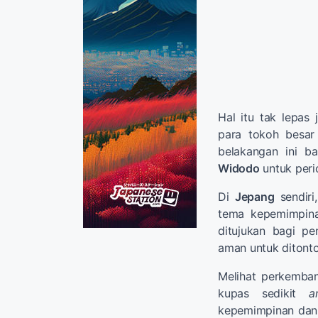
Hal itu tak lepas
para tokoh besar 
belakangan ini b
Widodo
untuk peri
Di
Jepang
sendiri
tema kepemimpina
ditujukan bagi p
aman untuk ditont
Melihat perkemba
kupas sedikit
a
kepemimpinan dan s