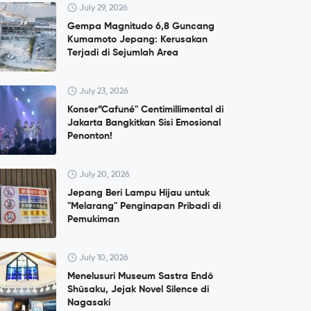
July 29, 2026
Gempa Magnitudo 6,8 Guncang
Kumamoto Jepang: Kerusakan
Terjadi di Sejumlah Area
July 23, 2026
Konser”Cafuné" Centimillimental di
Jakarta Bangkitkan Sisi Emosional
Penonton!
July 20, 2026
Jepang Beri Lampu Hijau untuk
"Melarang" Penginapan Pribadi di
Pemukiman
July 10, 2026
Menelusuri Museum Sastra Endō
Shūsaku, Jejak Novel Silence di
Nagasaki