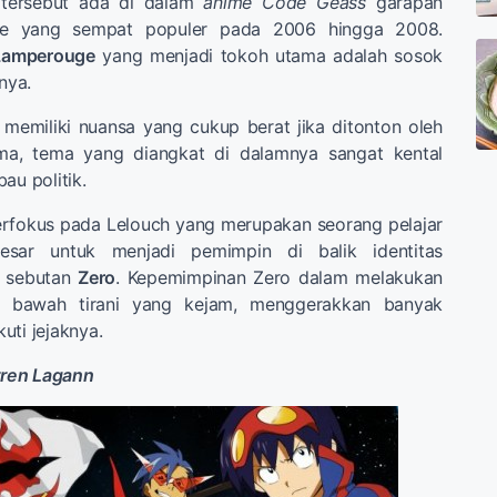
 tersebut ada di dalam
anime
Code Geass
garapan
ise yang sempat populer pada 2006 hingga 2008.
Lamperouge
yang menjadi tokoh utama adalah sosok
nya.
memiliki nuansa yang cukup berat jika ditonton oleh
ama, tema yang diangkat di dalamnya sangat kental
au politik.
erfokus pada Lelouch yang merupakan seorang pelajar
esar untuk menjadi pemimpin di balik identitas
n sebutan
Zero
. Kepemimpinan Zero dalam melakukan
i bawah tirani yang kejam, menggerakkan banyak
uti jejaknya.
ren Lagann