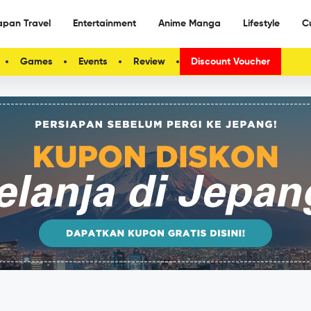
apan Travel
Entertainment
Anime Manga
Lifestyle
C
Games
Events
Review
Discount Voucher