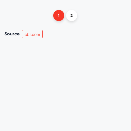
1
2
Source
cbr.com