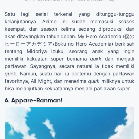
Satu lagi serial terkenal yang ditunggu-tunggu
kelanjutannya. Anime ini sudah memasuki
season
keempat, dan
season
kelima sedang diproduksi dan
akan ditayangkan tahun depan. My Hero Academia (僕の
ヒーローアカデミア/Boku no Hero Academia) berkisah
tentang Midoriya Izuku, seorang anak yang ingin
memiliki kekuatan super bernama
quirk
dan menjadi
pahlawan. Sayangnya, secara natural ia tidak memiliki
quirk
. Namun, suatu hari ia bertemu dengan pahlawan
favoritnya, All Might, dan menerima
quirk
miliknya untuk
bisa melanjutkan kekuatannya menjadi pahlawan super.
6. Appare-Ranman!