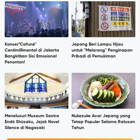
Konser”Cafuné"
Jepang Beri Lampu Hijau
Centimillimental di Jakarta
untuk "Melarang" Penginapan
Bangkitkan Sisi Emosional
Pribadi di Pemukiman
Penonton!
Menelusuri Museum Sastra
Nukazuke Acar Jepang yang
Endō Shūsaku, Jejak Novel
Tetap Populer Selama Ratusan
Silence di Nagasaki
Tahun