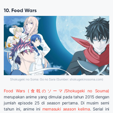
10. Food Wars
Shokugeki no Soma: Go no Sara (Sumber: shokugekinosoma.com)
Food Wars (食戟のソーマ/Shokugeki no Souma)
merupakan anime yang dimulai pada tahun 2015 dengan
jumlah episode 25 di
season
pertama. Di musim semi
tahun ini, anime ini
memasuki
season
kelima
. Serial ini