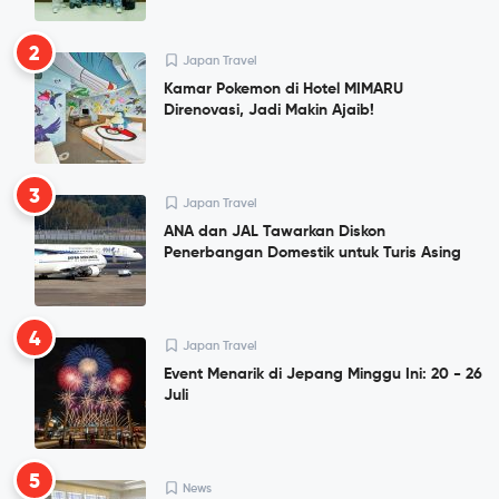
2
Japan Travel
Kamar Pokemon di Hotel MIMARU
Direnovasi, Jadi Makin Ajaib!
3
Japan Travel
ANA dan JAL Tawarkan Diskon
Penerbangan Domestik untuk Turis Asing
4
Japan Travel
Event Menarik di Jepang Minggu Ini: 20 - 26
Juli
5
News