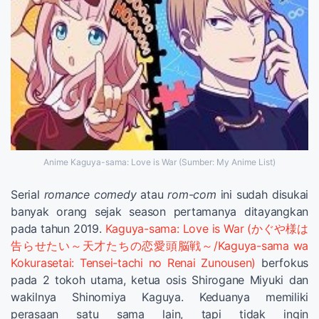
Anime Kaguya-sama: Love is War (Sumber: My Anime List)
Serial
romance comedy
atau
rom-com
ini sudah disukai
banyak orang sejak season pertamanya ditayangkan
pada tahun 2019.
Kaguya-sama: Love is War (かぐや様は
告らせたい～天才たちの恋愛頭脳戦～/Kaguya-sama wa
Kokurasetai: Tensei-tachi no Renai Zunousen)
berfokus
pada 2 tokoh utama, ketua osis Shirogane Miyuki dan
wakilnya Shinomiya Kaguya. Keduanya memiliki
perasaan satu sama lain, tapi tidak ingin