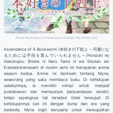
Anime Ascendance of Bookworm (Sumber: My Anime List)
Ascendance of A Bookworm (本好きの下剋上 ～司書にな
るためには手段を選んでいられません～/Honzuki no
Gekokujou: Shisho ni Naru Tame ni wa Shudan wo
Erandeiraremasen) di musim semi ini merupakan anime
season kedua. Anime ini berkisah tentang Myne,
seseorang yang suka membaca buku. Di kehidupan
sebelumnya, ia memiliki mimpi untuk menjadi
pustakawan dan mempunyai perpustakaan sendiri,
tetapi sayangnya hal tersebut tidak terwujud. Di
kehidupannya kali ini dengan dunia dan era yang
berbeda, Myne ingin berusaha untuk mewujudkan