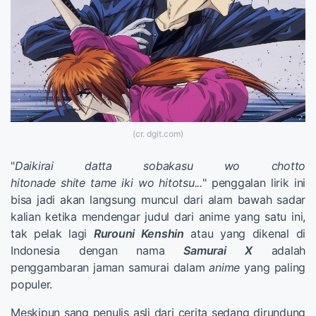
(cr. dgit.com)
"
Daikirai datta sobakasu wo chotto
hitonade shite tame iki wo hitotsu...
" penggalan lirik ini
bisa jadi akan langsung muncul dari alam bawah sadar
kalian ketika mendengar judul dari anime yang satu ini,
tak pelak lagi
Rurouni Kenshin
atau yang dikenal di
Indonesia dengan nama
Samurai X
adalah
penggambaran jaman samurai dalam
anime
yang paling
populer.
Meskipun sang penulis asli dari cerita sedang dirundung