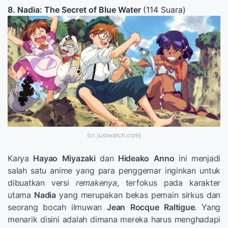
8. Nadia: The Secret of Blue Water
(114 Suara)
(cr. justwatch.com)
Karya
Hayao
Miyazaki
dan
Hideako
Anno
ini menjadi
salah satu anime yang para penggemar inginkan untuk
dibuatkan versi
remakenya
, terfokus pada karakter
utama
Nadia
yang merupakan bekas pemain sirkus dan
seorang bocah ilmuwan
Jean
Rocque
Raltigue
. Yang
menarik disini adalah dimana mereka harus menghadapi