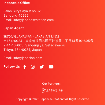
Indonesia Office
Jalan Suryalaya V no.32
Bandung 40265
Email:
info@japanesestation.com
Japan Agent
株式会社JAPASIAN (JAPASIAN LTD.)
〒154-0024 東京都世田谷区三軒茶屋二丁目14番10-605号
2-14-10-605, Sangenjaya, Setagaya-ku
Tokyo, 154-0024, Japan
Email:
info@japasian.com
Follow Us
Our Partners :
Copyright © 2026 Japanese Station™ All Right Reserved.