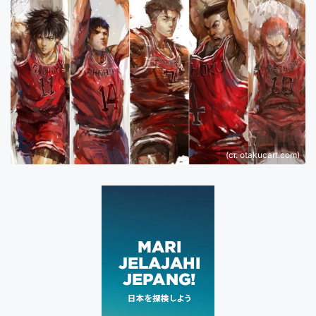
(cr. otakucart.com)