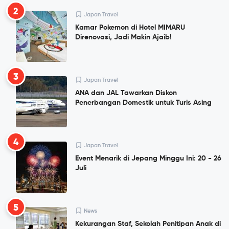
2
Japan Travel
Kamar Pokemon di Hotel MIMARU
Direnovasi, Jadi Makin Ajaib!
3
Japan Travel
ANA dan JAL Tawarkan Diskon
Penerbangan Domestik untuk Turis Asing
4
Japan Travel
Event Menarik di Jepang Minggu Ini: 20 - 26
Juli
5
News
Kekurangan Staf, Sekolah Penitipan Anak di