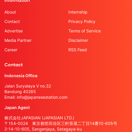
Information
About
Internship
Contact
Privacy Policy
Advertise
Terms of Service
Media Partner
Disclaimer
Career
RSS Feed
Contact
Indonesia Office
Jalan Suryalaya V no.32
Bandung 40265
Email:
info@japanesestation.com
Japan Agent
株式会社JAPASIAN (JAPASIAN LTD.)
〒154-0024 東京都世田谷区三軒茶屋二丁目14番10-605号
2-14-10-605, Sangenjaya, Setagaya-ku