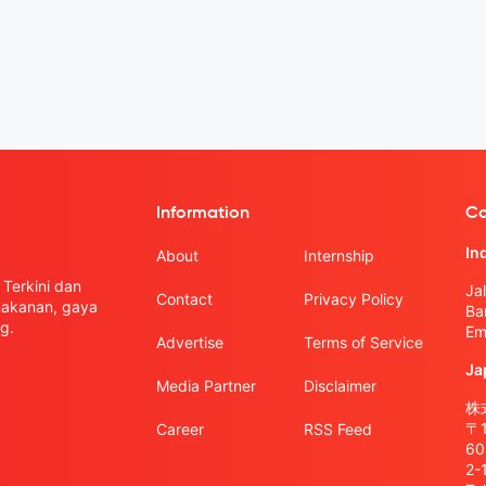
Information
Co
In
About
Internship
Terkini dan
Ja
Contact
Privacy Policy
 makanan, gaya
Ba
g.
Em
Advertise
Terms of Service
Ja
Media Partner
Disclaimer
株式
〒
Career
RSS Feed
6
2-