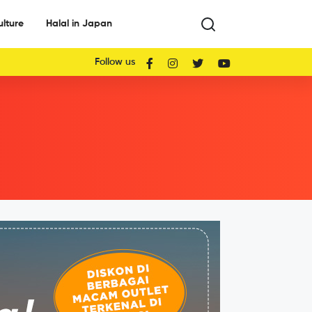
ulture
Halal in Japan
Follow us