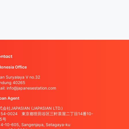
ntact
donesia Office
lan Suryalaya V no.32
ndung 40265
ail:
info@japanesestation.com
pan Agent
会社JAPASIAN (JAPASIAN LTD.)
154-0024 東京都世田谷区三軒茶屋二丁目14番10-
05号
14-10-605, Sangenjaya, Setagaya-ku