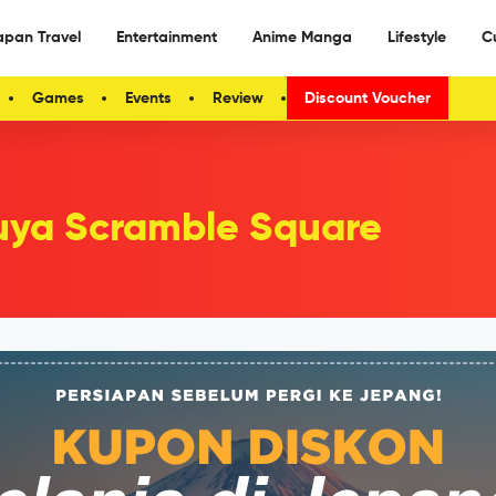
apan Travel
Entertainment
Anime Manga
Lifestyle
C
Games
Events
Review
Discount Voucher
uya Scramble Square