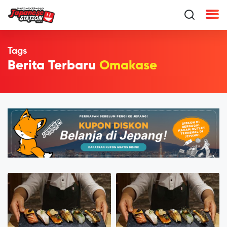
Tags
Berita Terbaru
Omakase