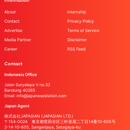
Information
About
Internship
Contact
Privacy Policy
Advertise
Terms of Service
Media Partner
Disclaimer
Career
RSS Feed
Contact
Indonesia Office
Jalan Suryalaya V no.32
Bandung 40265
Email:
info@japanesestation.com
Japan Agent
株式会社JAPASIAN (JAPASIAN LTD.)
〒154-0024 東京都世田谷区三軒茶屋二丁目14番10-605号
2-14-10-605, Sangenjaya, Setagaya-ku