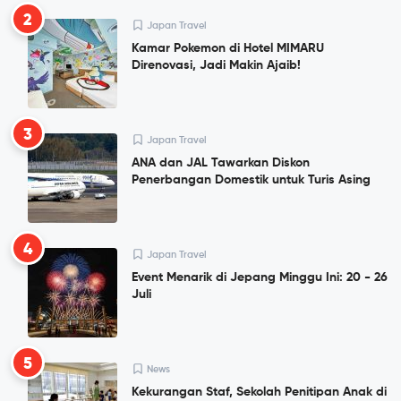
2
Japan Travel
Kamar Pokemon di Hotel MIMARU
Direnovasi, Jadi Makin Ajaib!
3
Japan Travel
ANA dan JAL Tawarkan Diskon
Penerbangan Domestik untuk Turis Asing
4
Japan Travel
Event Menarik di Jepang Minggu Ini: 20 - 26
Juli
5
News
Kekurangan Staf, Sekolah Penitipan Anak di