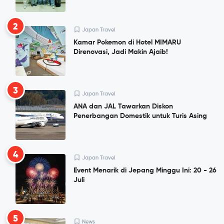
2
Japan Travel
Kamar Pokemon di Hotel MIMARU
Direnovasi, Jadi Makin Ajaib!
3
Japan Travel
ANA dan JAL Tawarkan Diskon
Penerbangan Domestik untuk Turis Asing
4
Japan Travel
Event Menarik di Jepang Minggu Ini: 20 - 26
Juli
5
News