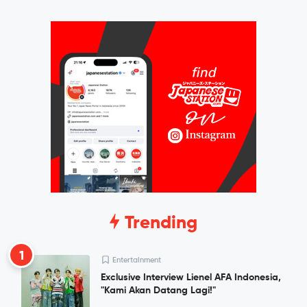
Trending
1
Entertainment
Exclusive Interview Lienel AFA Indonesia,
"Kami Akan Datang Lagi!"