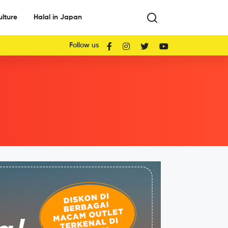
ulture
Halal in Japan
Follow us