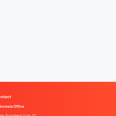
ntact
donesia Office
lan Suryalaya V no.32