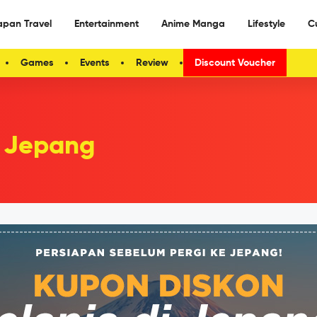
apan Travel
Entertainment
Anime Manga
Lifestyle
C
Games
Events
Review
Discount Voucher
n Jepang