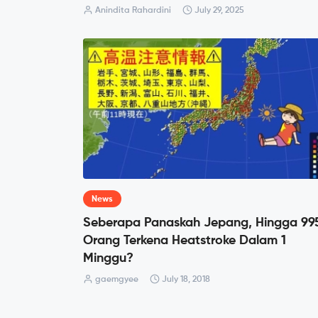
Anindita Rahardini
July 29, 2025
News
Seberapa Panaskah Jepang, Hingga 99
Orang Terkena Heatstroke Dalam 1
Minggu?
gaemgyee
July 18, 2018