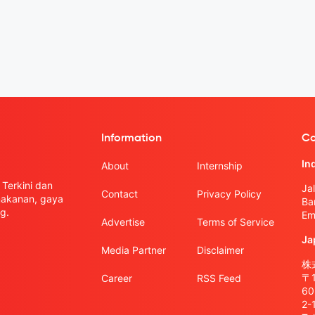
Information
Co
In
About
Internship
Terkini dan
Ja
Contact
Privacy Policy
 makanan, gaya
Ba
g.
Em
Advertise
Terms of Service
Ja
Media Partner
Disclaimer
株式
〒
Career
RSS Feed
6
2-