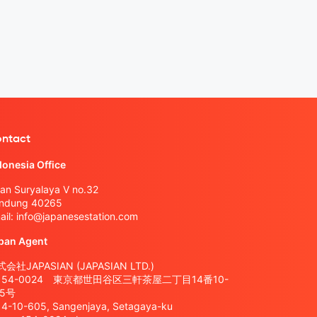
ntact
donesia Office
lan Suryalaya V no.32
ndung 40265
ail:
info@japanesestation.com
pan Agent
会社JAPASIAN (JAPASIAN LTD.)
154-0024 東京都世田谷区三軒茶屋二丁目14番10-
05号
14-10-605, Sangenjaya, Setagaya-ku