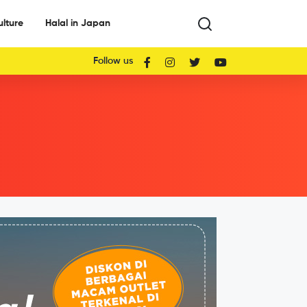
ulture
Halal in Japan
Follow us