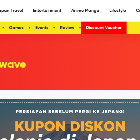
apan Travel
Entertainment
Anime Manga
Lifestyle
C
Games
Events
Review
Discount Voucher
wave