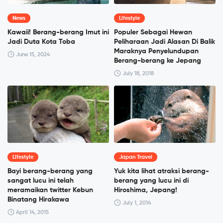
News
Lifestyle
Kawaii! Berang-berang Imut ini
Populer Sebagai Hewan
Jadi Duta Kota Toba
Peliharaan Jadi Alasan Di Balik
Maraknya Penyelundupan
June 15, 2024
Berang-berang ke Jepang
July 18, 2018
Lifestyle
Japan Travel
Bayi berang-berang yang
Yuk kita lihat atraksi berang-
sangat lucu ini telah
berang yang lucu ini di
meramaikan twitter Kebun
Hiroshima, Jepang!
Binatang Hirakawa
July 1, 2014
April 14, 2015