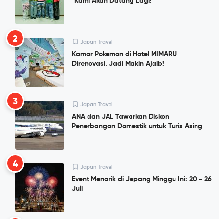
"Kami Akan Datang Lagi!"
2
Japan Travel
Kamar Pokemon di Hotel MIMARU
Direnovasi, Jadi Makin Ajaib!
3
Japan Travel
ANA dan JAL Tawarkan Diskon
Penerbangan Domestik untuk Turis Asing
4
Japan Travel
Event Menarik di Jepang Minggu Ini: 20 - 26
Juli