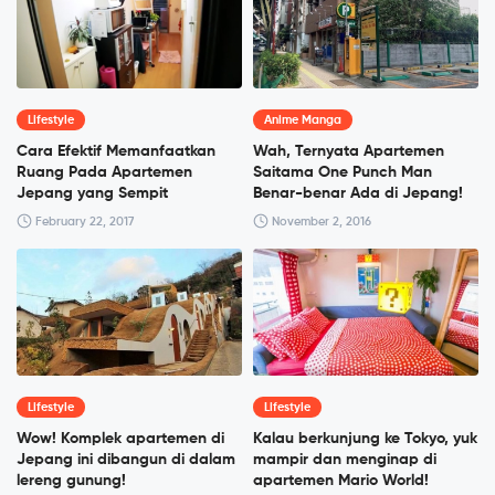
Lifestyle
Anime Manga
Cara Efektif Memanfaatkan
Wah, Ternyata Apartemen
Ruang Pada Apartemen
Saitama One Punch Man
Jepang yang Sempit
Benar-benar Ada di Jepang!
February 22, 2017
November 2, 2016
Lifestyle
Lifestyle
Wow! Komplek apartemen di
Kalau berkunjung ke Tokyo, yuk
Jepang ini dibangun di dalam
mampir dan menginap di
lereng gunung!
apartemen Mario World!