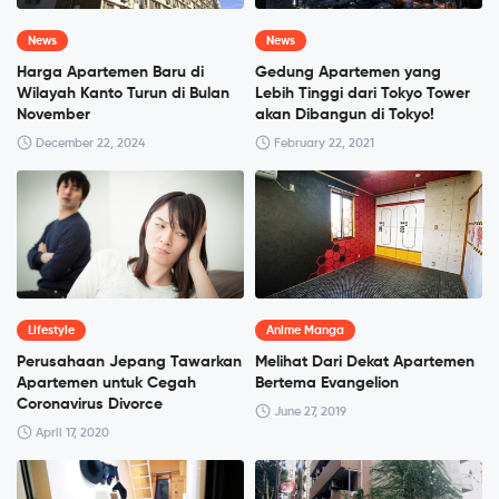
News
News
Harga Apartemen Baru di
Gedung Apartemen yang
Wilayah Kanto Turun di Bulan
Lebih Tinggi dari Tokyo Tower
November
akan Dibangun di Tokyo!
December 22, 2024
February 22, 2021
Lifestyle
Anime Manga
Perusahaan Jepang Tawarkan
Melihat Dari Dekat Apartemen
Apartemen untuk Cegah
Bertema Evangelion
Coronavirus Divorce
June 27, 2019
April 17, 2020