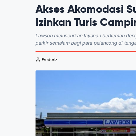
Akses Akomodasi Su
Izinkan Turis Campi
Lawson meluncurkan layanan berkemah denga
parkir semalam bagi para pelancong di ten
Frederiz