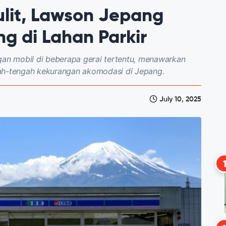
lit, Lawson Jepang
ng di Lahan Parkir
n mobil di beberapa gerai tertentu, menawarkan
gah-tengah kekurangan akomodasi di Jepang.
July 10, 2025