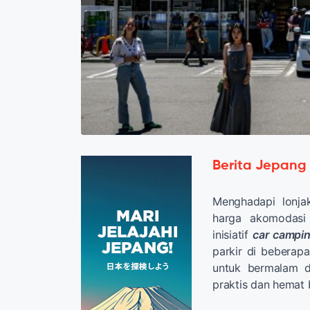
Berita Jepang
Menghadapi lonja
harga akomodasi
inisiatif
car campi
parkir di beberap
untuk bermalam d
praktis dan hemat