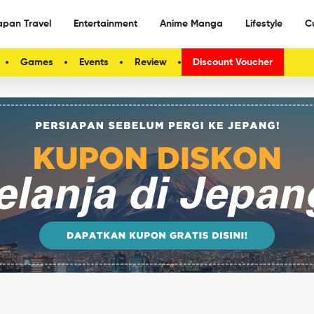
apan Travel
Entertainment
Anime Manga
Lifestyle
C
Games
Events
Review
Discount Voucher