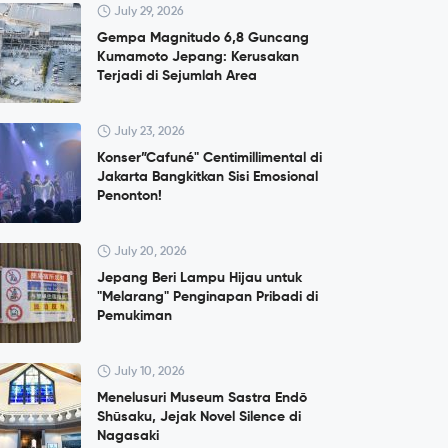
July 29, 2026
Gempa Magnitudo 6,8 Guncang
Kumamoto Jepang: Kerusakan
Terjadi di Sejumlah Area
July 23, 2026
Konser”Cafuné" Centimillimental di
Jakarta Bangkitkan Sisi Emosional
Penonton!
July 20, 2026
Jepang Beri Lampu Hijau untuk
"Melarang" Penginapan Pribadi di
Pemukiman
July 10, 2026
Menelusuri Museum Sastra Endō
Shūsaku, Jejak Novel Silence di
Nagasaki