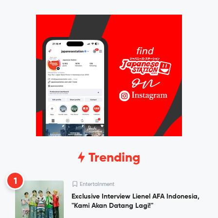
Trending
1
Entertainment
Exclusive Interview Lienel AFA Indonesia,
"Kami Akan Datang Lagi!"