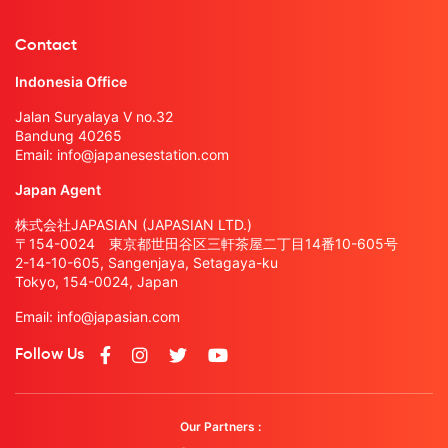
Contact
Indonesia Office
Jalan Suryalaya V no.32
Bandung 40265
Email:
info@japanesestation.com
Japan Agent
株式会社JAPASIAN (JAPASIAN LTD.)
〒154-0024 東京都世田谷区三軒茶屋二丁目14番10-605号
2-14-10-605, Sangenjaya, Setagaya-ku
Tokyo, 154-0024, Japan
Email:
info@japasian.com
Follow Us
Our Partners :