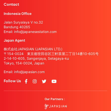
Contact
Indonesia Office
Jalan Suryalaya V no.32
Bandung 40265
Email:
info@japanesestation.com
Japan Agent
株式会社JAPASIAN (JAPASIAN LTD.)
〒154-0024 東京都世田谷区三軒茶屋二丁目14番10-605号
2-14-10-605, Sangenjaya, Setagaya-ku
Tokyo, 154-0024, Japan
Email:
info@japasian.com
Follow Us
Our Partners :