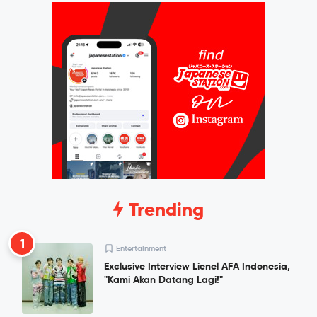
Trending
1
Entertainment
Exclusive Interview Lienel AFA Indonesia,
"Kami Akan Datang Lagi!"