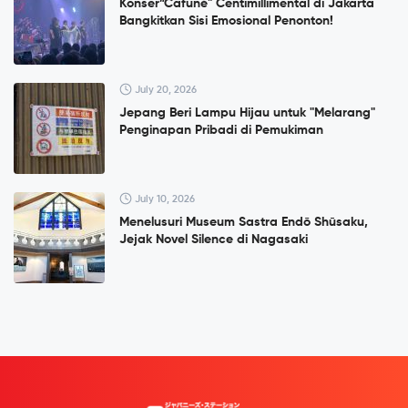
Konser”Cafuné" Centimillimental di Jakarta
Bangkitkan Sisi Emosional Penonton!
July 20, 2026
Jepang Beri Lampu Hijau untuk "Melarang"
Penginapan Pribadi di Pemukiman
July 10, 2026
Menelusuri Museum Sastra Endō Shūsaku,
Jejak Novel Silence di Nagasaki