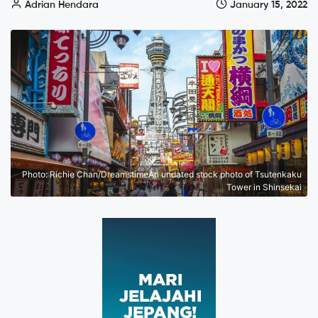
Adrian Hendara
January 15, 2022
Photo: Richie Chan/DreamstimeAn undated stock photo of Tsutenkaku
Tower in Shinsekai