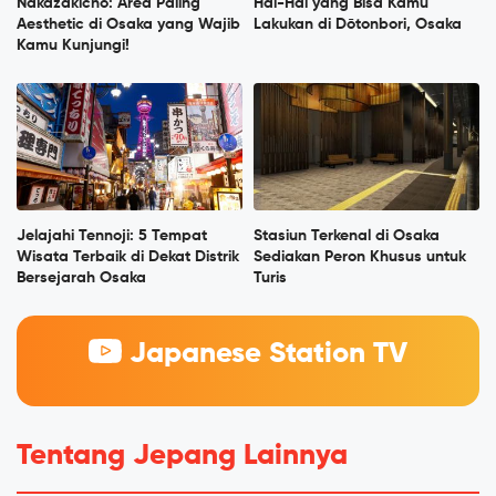
Nakazakicho: Area Paling
Hal-Hal yang Bisa Kamu
Aesthetic di Osaka yang Wajib
Lakukan di Dōtonbori, Osaka
Kamu Kunjungi!
Jelajahi Tennoji: 5 Tempat
Stasiun Terkenal di Osaka
Wisata Terbaik di Dekat Distrik
Sediakan Peron Khusus untuk
Bersejarah Osaka
Turis
Japanese Station TV
Tentang Jepang Lainnya