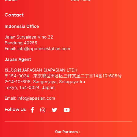
Contact
Indonesia Office
Jalan Suryalaya V no.32
Bandung 40265
Email:
info@japanesestation.com
Japan Agent
株式会社JAPASIAN (JAPASIAN LTD.)
〒154-0024 東京都世田谷区三軒茶屋二丁目14番10-605号
2-14-10-605, Sangenjaya, Setagaya-ku
Tokyo, 154-0024, Japan
Email:
info@japasian.com
Follow Us
Our Partners :