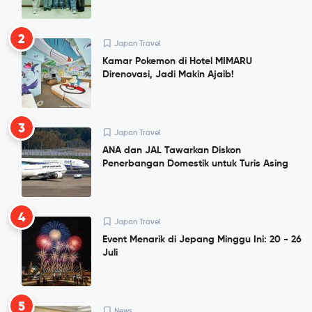
2
Japan Travel
Kamar Pokemon di Hotel MIMARU
Direnovasi, Jadi Makin Ajaib!
3
Japan Travel
ANA dan JAL Tawarkan Diskon
Penerbangan Domestik untuk Turis Asing
4
Japan Travel
Event Menarik di Jepang Minggu Ini: 20 - 26
Juli
5
News