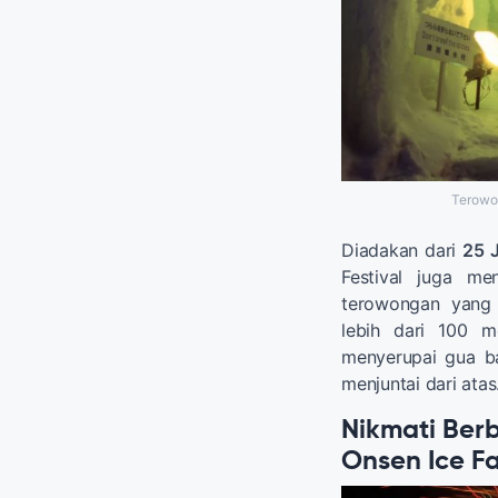
Terowon
Diadakan dari
25 
Festival juga m
terowongan yang 
lebih dari 100 m
menyerupai gua b
menjuntai dari atas
Nikmati Berb
Onsen Ice Fal