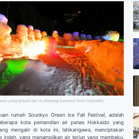
an yang terbuat dari es diterangi iluminasi (Visit Hokkaido)
tuan rumah Sounkyo Onsen Ice Fall Festival, adalah
beberapa kota pemandian air panas Hokkaido yang
ang mengalir di kota ini, Ishikarigawa, menciptakan
 indah, yang menampilkan air terjun yang membeku,