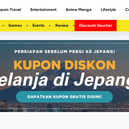
apan Travel
Entertainment
Anime Manga
Lifestyle
C
Games
Events
Review
Discount Voucher