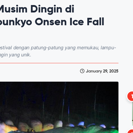
Musim Dingin di
ounkyo Onsen Ice Fall
Festival dengan patung-patung yang memukau, lampu-
gin yang unik.
January 29, 2025