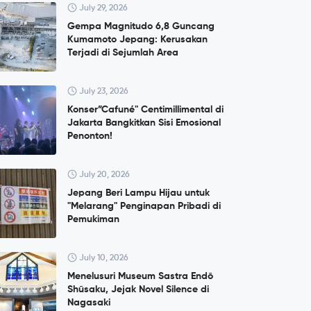
July 29, 2026
Gempa Magnitudo 6,8 Guncang
Kumamoto Jepang: Kerusakan
Terjadi di Sejumlah Area
July 23, 2026
Konser”Cafuné" Centimillimental di
Jakarta Bangkitkan Sisi Emosional
Penonton!
July 20, 2026
Jepang Beri Lampu Hijau untuk
"Melarang" Penginapan Pribadi di
Pemukiman
July 10, 2026
Menelusuri Museum Sastra Endō
Shūsaku, Jejak Novel Silence di
Nagasaki