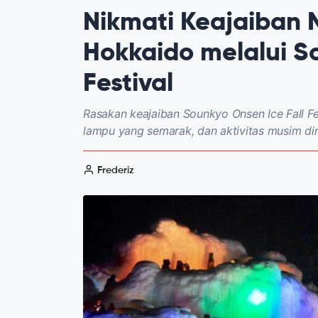
Nikmati Keajaiban 
Hokkaido melalui S
Festival
Rasakan keajaiban Sounkyo Onsen Ice Fall 
lampu yang semarak, dan aktivitas musim din
Frederiz