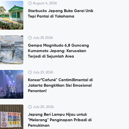
August 4, 2026
Starbucks Jepang Buka Gerai Unik
Tepi Pantai di Yokohama
July 29, 2026
Gempa Magnitudo 6,8 Guncang
Kumamoto Jepang: Kerusakan
Terjadi di Sejumlah Area
July 23, 2026
Konser”Cafuné" Centimillimental di
Jakarta Bangkitkan Sisi Emosional
Penonton!
July 20, 2026
Jepang Beri Lampu Hijau untuk
"Melarang" Penginapan Pribadi di
Pemukiman