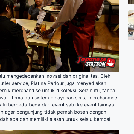
lalu mengedepankan inovasi dan originalitas. Oleh
Butler service, Platina Parlour juga menyediakan
rnik merchandise untuk dikoleksi. Selain itu, tanpa
wal, tema dan sistem pelayanan serta merchandise
lalu berbeda-beda dari event satu ke event lainnya.
an agar pengunjung tidak pernah bosan dengan
dah ada dan memiliki alasan untuk selalu kembali