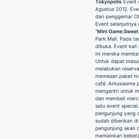
Tokyopolis
Event 
Agustus 2012. Eve
dari penggemar Ot
Event selanjutnya
“
Mini Game:Sweet
Park Mall. Pada ta
dibuka. Event kali
ini mereka memba
Untuk dapat masuk
melakukan reservas
memesan paket ma
café. Antusiasme 
mengantri untuk ma
dan membeli mercha
satu event special
pengunjung yang 
sudah diberikan d
pengunjung akan di
memainkan bebera