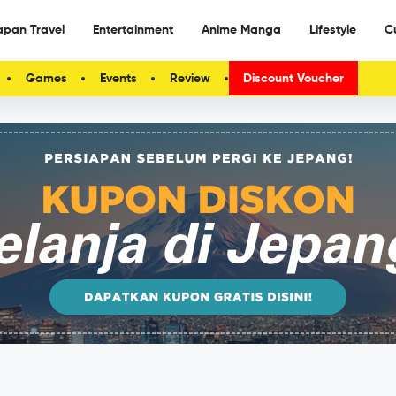
apan Travel
Entertainment
Anime Manga
Lifestyle
C
Games
Events
Review
Discount Voucher