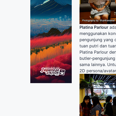
Platina Parlour
ada
menggunakan ko
pengunjung yang d
tuan putri dan t
Platina Parlour de
butler-pengunjung 
sama lainnya. Untu
2D persona/avata