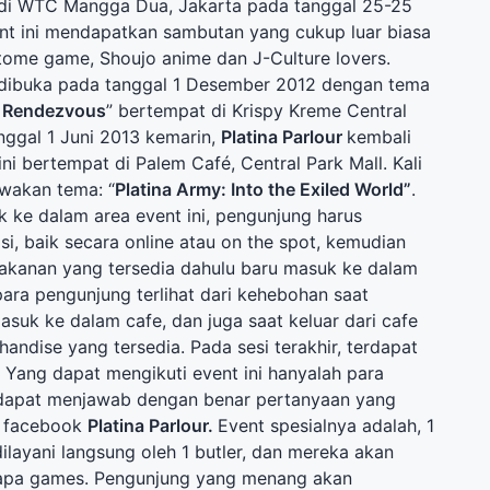
di WTC Mangga Dua, Jakarta pada tanggal 25-25
nt ini mendapatkan sambutan yang cukup luar biasa
ome game, Shoujo anime dan J-Culture lovers.
 dibuka pada tanggal 1 Desember 2012 dengan tema
 Rendezvous
” bertempat di Krispy Kreme Central
nggal 1 Juni 2013 kemarin,
Platina Parlour
kembali
 ini bertempat di Palem Café, Central Park Mall. Kali
wakan tema: “
Platina Army: Into the Exiled World”
.
 ke dalam area event ini, pengunjung harus
i, baik secara online atau on the spot, kemudian
kanan yang tersedia dahulu baru masuk ke dalam
para pengunjung terlihat dari kehebohan saat
suk ke dalam cafe, dan juga saat keluar dari cafe
ndise yang tersedia. Pada sesi terakhir, terdapat
. Yang dapat mengikuti event ini hanyalah para
dapat menjawab dengan benar pertanyaan yang
i facebook
Platina Parlour.
Event spesialnya adalah, 1
layani langsung oleh 1 butler, dan mereka akan
pa games. Pengunjung yang menang akan