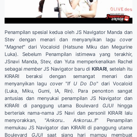
Penampilan spesial kedua oleh JS Navigator Manda dan
Stev dengan menari dan menyanyikan lagu
cover
"
Magnet
" dari Vocaloid (Hatsune Miku dan Megurine
Luka). Sebelum Penampilan istimewa yang terakhir,
JSnavi Manda, Stev, dan Yuta memperkenalkan Rachel
sebagai
member
JS Navigator baru di
KIRARI
, setelah itu
KIRARI beraksi dengan semangat menari dan
menyanyikan lagu
cover
"
If U Do Do
" dari Vocaloid
(Luka, Miku, Gumi, IA, Rin). Para penonton sangat
antusias dan menyukai penampilan JS Navigator dan
KIRARI di panggung utama Boulevard
GJUI
hingga
berteriak nama-nama JS Navi dan personil KIRARI lalu
menyorakkan, "
Ankoru.. Ankoruu..!!
" Penampilan
memukau JS Navigator dan KIRARI di panggung utama
Boulevard
GJUI
saat siang hari mampu membuat