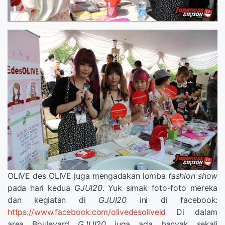
OLIVE des OLIVE juga mengadakan lomba
fashion show
pada hari kedua
GJUI20
. Yuk simak foto-foto mereka
dan kegiatan di
GJUI20
ini di facebook:
https://www.facebook.com/olivedesoliveid
Di dalam
area Boulevard
GJUI20
juga ada banyak sekali