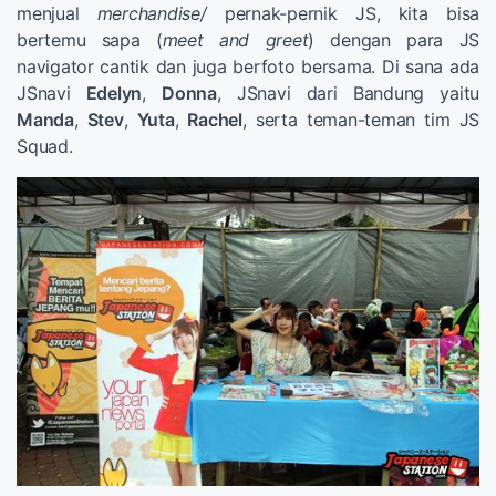
menjual
merchandise/
pernak-pernik JS, kita bisa
bertemu sapa (
meet and greet
) dengan para JS
navigator cantik dan juga berfoto bersama. Di sana ada
JSnavi
Edelyn
,
Donna
, JSnavi dari Bandung yaitu
Manda
,
Stev
,
Yuta
,
Rachel
, serta teman-teman tim JS
Squad.