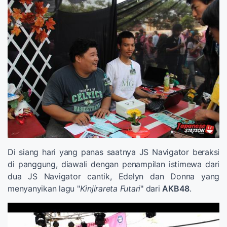
Di siang hari yang panas saatnya JS Navigator beraksi
di panggung, diawali dengan penampilan istimewa dari
dua JS Navigator cantik, Edelyn dan Donna yang
menyanyikan lagu "
Kinjirareta Futari
" dari
AKB48
.