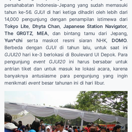
persahabatan Indonesia-Jepang yang sudah memasuki
tahun ke-56.
GJUI
di hari ketiga dihadiri oleh lebih dari
14,000 pengunjung dengan penampilan istimewa dari
Tokyo Lite
,
Dhyta Chan
,
Japanese Station Navigator
,
The GRGTZ
,
MEA
, dan bintang tamu dari Jepang,
Yun*chi
serta maskot resmi siaran NHK,
DOMO
.
Berbeda dengan
GJUI
di tahun lalu, untuk saat ini
GJUI20
hari ke-3 berlokasi di Boulevard UI Depok. Para
pengunjung
event GJUI20
ini harus bersabar untuk
antrian tiket dan untuk masuk ke lokasi acara, karena
banyaknya antusiasme para pengunjung yang ingin
menikmati
event
besar tahunan ini di hari libur.