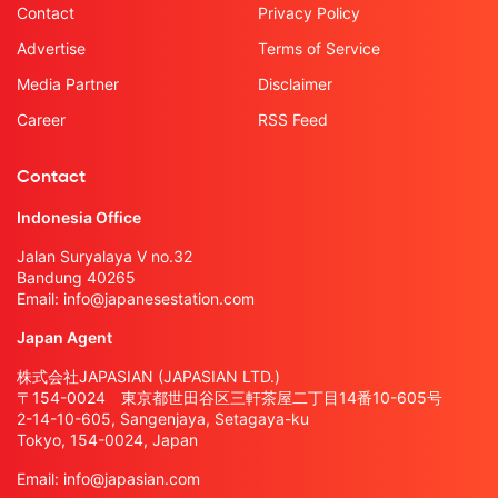
Contact
Privacy Policy
Advertise
Terms of Service
Media Partner
Disclaimer
Career
RSS Feed
Contact
Indonesia Office
Jalan Suryalaya V no.32
Bandung 40265
Email:
info@japanesestation.com
Japan Agent
株式会社JAPASIAN (JAPASIAN LTD.)
〒154-0024 東京都世田谷区三軒茶屋二丁目14番10-605号
2-14-10-605, Sangenjaya, Setagaya-ku
Tokyo, 154-0024, Japan
Email:
info@japasian.com