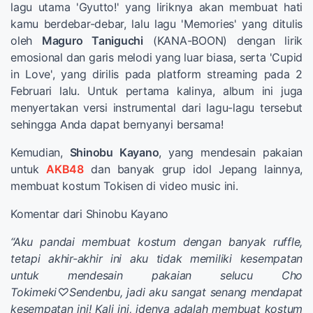
lagu utama 'Gyutto!' yang liriknya akan membuat hati
kamu berdebar-debar, lalu lagu 'Memories' yang ditulis
oleh
Maguro Taniguchi
(KANA-BOON) dengan lirik
emosional dan garis melodi yang luar biasa, serta 'Cupid
in Love', yang dirilis pada platform streaming pada 2
Februari lalu. Untuk pertama kalinya, album ini juga
menyertakan versi instrumental dari lagu-lagu tersebut
sehingga Anda dapat bernyanyi bersama!
Kemudian,
Shinobu Kayano
, yang mendesain pakaian
untuk
AKB48
dan banyak grup idol Jepang lainnya,
membuat kostum Tokisen di video music ini.
Komentar dari Shinobu Kayano
“Aku pandai membuat kostum dengan banyak ruffle,
tetapi akhir-akhir ini aku tidak memiliki kesempatan
untuk mendesain pakaian selucu Cho
Tokimeki♡Sendenbu, jadi aku sangat senang mendapat
kesempatan ini! Kali ini, idenya adalah membuat kostum