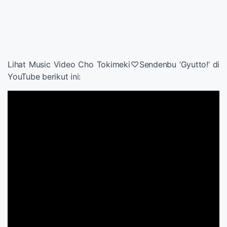
Lihat Music Video Cho Tokimeki♡Sendenbu ‘Gyutto!’ di
YouTube berikut ini: