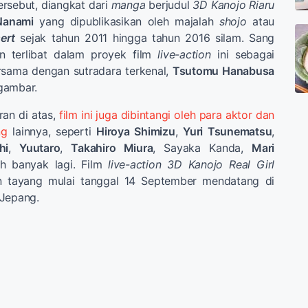
ersebut, diangkat dari
manga
berjudul
3D Kanojo Riaru
Nanami
yang dipublikasikan oleh majalah
shojo
atau
ert
sejak tahun 2011 hingga tahun 2016 silam. Sang
 terlibat dalam proyek film
live-action
ini sebagai
ersama dengan sutradara terkenal,
Tsutomu Hanabusa
gambar.
an di atas,
film ini juga dibintangi oleh para aktor dan
ng
lainnya, seperti
Hiroya Shimizu
,
Yuri Tsunematsu
,
hi
,
Yuutaro
,
Takahiro Miura
, Sayaka Kanda,
Mari
 banyak lagi. Film
live-action 3D Kanojo Real Girl
an tayang mulai tanggal 14 September mendatang di
 Jepang.