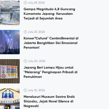
July 29, 2026
Gempa Magnitudo 6,8 Guncang
Kumamoto Jepang: Kerusakan
Terjadi di Sejumlah Area
July 23, 2026
Konser”Cafuné" Centimillimental di
Jakarta Bangkitkan Sisi Emosional
Penonton!
July 20, 2026
Jepang Beri Lampu Hijau untuk
"Melarang" Penginapan Pribadi di
Pemukiman
July 10, 2026
Menelusuri Museum Sastra Endō
Shūsaku, Jejak Novel Silence di
Nagasaki