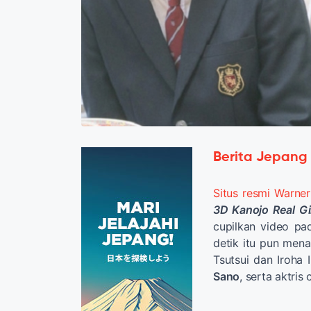
Berita Jepang
Situs resmi Warner
3D Kanojo Real Gi
cupilkan video pad
detik itu pun mena
Tsutsui dan Iroha
Sano
, serta aktris