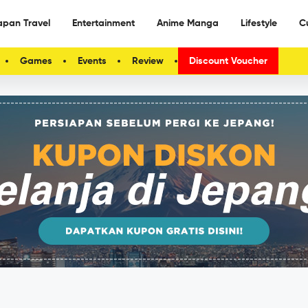
apan Travel
Entertainment
Anime Manga
Lifestyle
C
Games
Events
Review
Discount Voucher