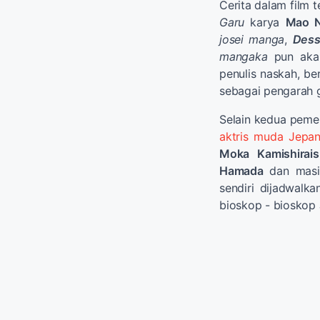
Cerita dalam film t
Garu
karya
Mao 
josei manga
,
Dess
mangaka
pun akan
penulis naskah, b
sebagai pengarah 
Selain kedua pemer
aktris muda Jepa
Moka Kamishirais
Hamada
dan masih
sendiri dijadwalk
bioskop - bioskop