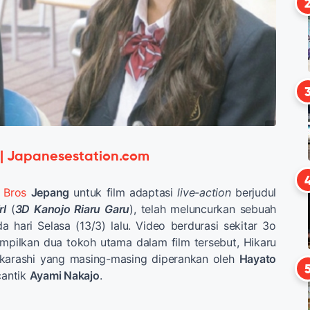
 | Japanesestation.com
 Bros
Jepang
untuk film adaptasi
live-action
berjudul
rl
(
3D Kanojo Riaru Garu
), telah meluncurkan sebuah
a hari Selasa (13/3) lalu. Video berdurasi sekitar 3o
mpilkan dua tokoh utama dalam film tersebut, Hikaru
 Ikarashi yang masing-masing diperankan oleh
Hayato
 cantik
Ayami Nakajo
.