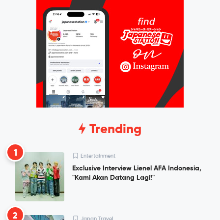
Trending
1
Entertainment
Exclusive Interview Lienel AFA Indonesia,
"Kami Akan Datang Lagi!"
2
Japan Travel