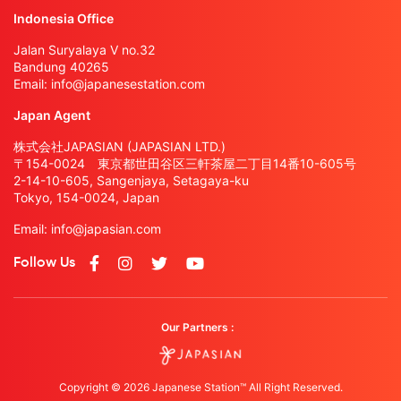
Indonesia Office
Jalan Suryalaya V no.32
Bandung 40265
Email:
info@japanesestation.com
Japan Agent
株式会社JAPASIAN (JAPASIAN LTD.)
〒154-0024 東京都世田谷区三軒茶屋二丁目14番10-605号
2-14-10-605, Sangenjaya, Setagaya-ku
Tokyo, 154-0024, Japan
Email:
info@japasian.com
Follow Us
Our Partners :
Copyright © 2026 Japanese Station™ All Right Reserved.