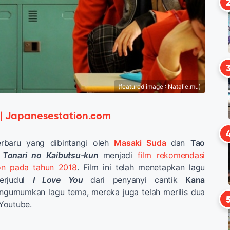
(featured image : Natalie.mu)
 | Japanesestation.com
rbaru yang dibintangi oleh
Masaki Suda
dan
Tao
l
Tonari no Kaibutsu-kun
menjadi
film rekomendasi
ton pada tahun 2018
. Film ini telah menetapkan lagu
erjudul
I Love You
dari penyanyi cantik
Kana
ngumumkan lagu tema, mereka juga telah merilis dua
 Youtube.