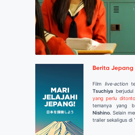
Berita Jepang
Film
live-action
te
Tsuchiya
berjudu
yang perlu diton
temanya yang b
Nishino.
Selain me
trailer sekaligus di