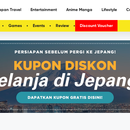
apan Travel
Entertainment
Anime Manga
Lifestyle
C
Games
Events
Review
Discount Voucher