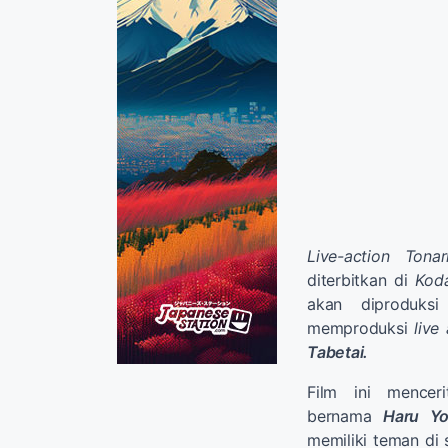
Live-action Ton
diterbitkan di
Kod
akan diproduksi
memproduksi
live
Tabetai.
Film ini mence
bernama
Haru Y
memiliki teman di 