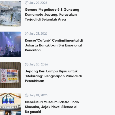
July 29, 2026
Gempa Magnitudo 6,8 Guncang
Kumamoto Jepang: Kerusakan
Terjadi di Sejumlah Area
July 23, 2026
Konser”Cafuné" Centimillimental di
Jakarta Bangkitkan Sisi Emosional
Penonton!
July 20, 2026
Jepang Beri Lampu Hijau untuk
"Melarang" Penginapan Pribadi di
Pemukiman
July 10, 2026
Menelusuri Museum Sastra Endō
Shūsaku, Jejak Novel Silence di
Nagasaki