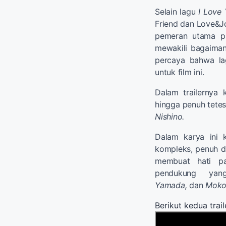
Selain lagu
I Love
Friend dan Love&Jo
pemeran utama p
mewakili bagaimana
percaya bahwa la
untuk film ini.
Dalam trailernya 
hingga penuh tetes
Nishino.
Dalam karya ini 
kompleks, penuh d
membuat hati pa
pendukung yan
Yamada,
dan
Moko
Berikut kedua trail