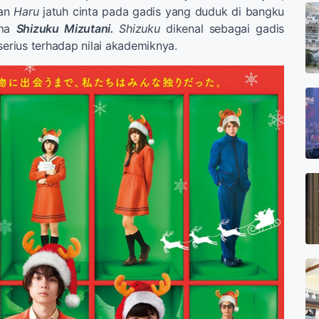
kan
Haru
jatuh cinta pada gadis yang duduk di bangku
ama
Shizuku Mizutani.
Shizuku
dikenal sebagai gadis
serius terhadap nilai akademiknya.