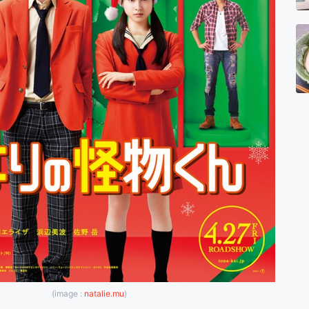
(image :
natalie.mu
)