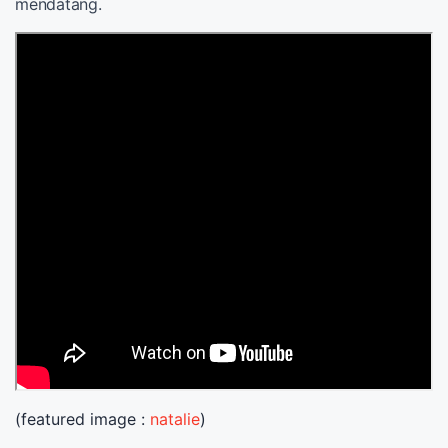
mendatang.
(featured image :
natalie
)