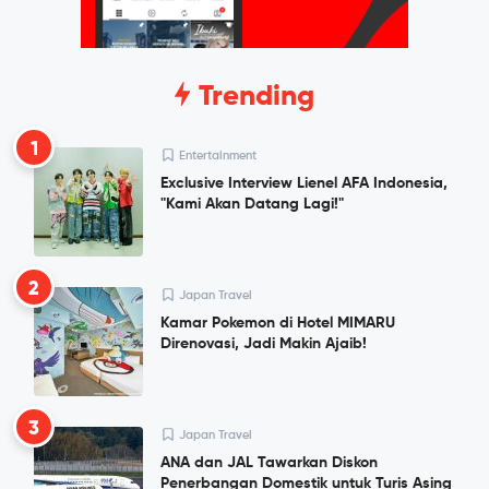
Trending
1
Entertainment
Exclusive Interview Lienel AFA Indonesia,
"Kami Akan Datang Lagi!"
2
Japan Travel
Kamar Pokemon di Hotel MIMARU
Direnovasi, Jadi Makin Ajaib!
3
Japan Travel
ANA dan JAL Tawarkan Diskon
Penerbangan Domestik untuk Turis Asing