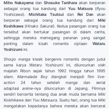
Miho Nakayama
dan
Shosuke Tanihara
akan berperan
sebagai orang tua kandung dari
Yuu Matsura
(
Ryou
Yoshizawa
).
Michitaka Tsutsui
dan
Rei Dan
akan
berperan sebagai orang tua kandung dari
Miki
Koshikawa
(
Hinako Sakurai
). Kedua pasangan orang tua
tersebut akan bertukar pasangan di dalam cerita,
sehingga mereka memegang peranan yang sangat
penting dalam kisah romantis ciptaan
Wataru
Yoshizumi
ini.
Shoujo
manga
klasik bergenre romantis dengan judul
sama karya
Wataru Yoshizumi
ini, diluncurkan oleh
majalah Ribon sejak tahun 1992 hingga tahun 1995
silam.
Marmalade Boy
diangkat menjadi film
live-
action
24 tahun setelah
manga
dan serial
adaptasi
anime
-nya diluncurkan di Jepang. Filmnya
sendiri bercerita tentang dua anak muda bernama
Miki
Koishikawa
dan
Yuu Matsuura
. Suatu hari, orang tua
Miki
mengatakan kepadanya bahwa mereka akan bercerai