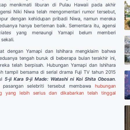
kap menikmati liburan di Pulau Hawaii pada akhir
Agensi Niki Niwa telah mengomentari rumor tersebut,
ampur dengan kehidupan pribadi Niwa, namun mereka
eduanya hanya berteman baik. Sementara itu, agensi
iates
yang menaungi Yamapi belum memberi
sekali.
at dengan Yamapi dan Ishihara mengklaim bahwa
duanya tengah buruk di beberapa bulan terakhir ini,
reka telah berpisah. Hubungan Yamapi dan Ishihara
h tampil bersama di serial drama Fuji TV tahun 2015
ul
5-ji Kara 9-ji Made: Watashi ni Koi Shita Obosan
.
a, pasangan selebriti tersebut membawa
hubungan
g yang lebih serius dan dikabarkan telah tinggal