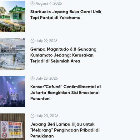
August 4, 2026
Starbucks Jepang Buka Gerai Unik
Tepi Pantai di Yokohama
July 29, 2026
Gempa Magnitudo 6,8 Guncang
Kumamoto Jepang: Kerusakan
Terjadi di Sejumlah Area
July 23, 2026
Konser”Cafuné" Centimillimental di
Jakarta Bangkitkan Sisi Emosional
Penonton!
July 20, 2026
Jepang Beri Lampu Hijau untuk
"Melarang" Penginapan Pribadi di
Pemukiman