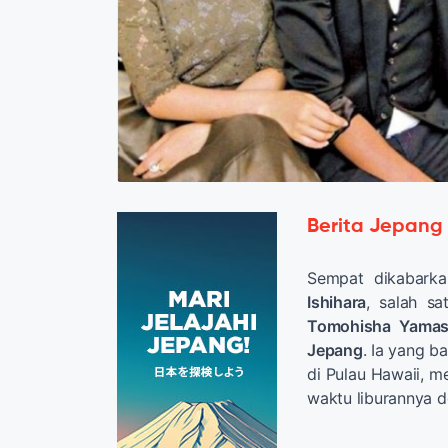
Berita Jepang
Sempat dikabarka
Ishihara
, salah s
Tomohisha Yamas
Jepang
. Ia yang b
di Pulau Hawaii, m
waktu liburannya d