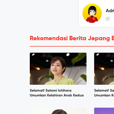
Adr
Rekomendasi Berita Jepang 
Selamat! Satomi Ishihara
Selamat! Sa
Umumkan Kelahiran Anak Kedua
Umumkan Ke