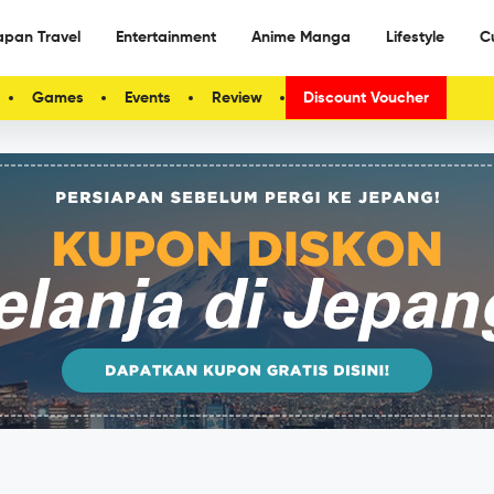
apan Travel
Entertainment
Anime Manga
Lifestyle
C
Games
Events
Review
Discount Voucher