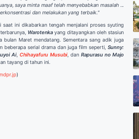
anya, saya minta maaf telah menyebabkan masalah ...
 berkonsentrasi dan melakukan yang terbaik."
ri saat ini dikabarkan tengah menjalani proses syuting
 terbarunya,
Warotenka
yang ditayangkan oleh stasiun
ga bulan Maret mendatang. Sementara sang adik juga
 beberapa serial drama dan juga film seperti,
Sunny:
uyoi Ai
,
Chihayafuru Musubi
, dan
Rapurasu no Majo
n tayang di tahun ini.
mdpr.jp
)