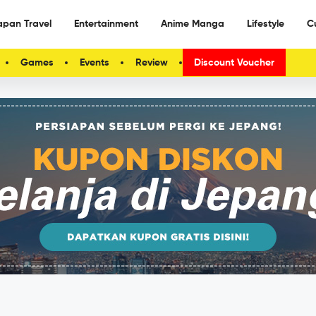
apan Travel
Entertainment
Anime Manga
Lifestyle
C
Games
Events
Review
Discount Voucher