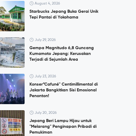
August 4, 2026
Starbucks Jepang Buka Gerai Unik
Tepi Pantai di Yokohama
July 29, 2026
Gempa Magnitudo 6,8 Guncang
Kumamoto Jepang: Kerusakan
Terjadi di Sejumlah Area
July 23, 2026
Konser”Cafuné" Centimillimental di
Jakarta Bangkitkan Sisi Emosional
Penonton!
July 20, 2026
Jepang Beri Lampu Hijau untuk
"Melarang" Penginapan Pribadi di
Pemukiman