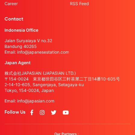
Career
RSS Feed
Contact
Indonesia Office
Jalan Suryalaya V no.32
Bandung 40265
Email:
info@japanesestation.com
Japan Agent
株式会社JAPASIAN (JAPASIAN LTD.)
〒154-0024 東京都世田谷区三軒茶屋二丁目14番10-605号
2-14-10-605, Sangenjaya, Setagaya-ku
Tokyo, 154-0024, Japan
Email:
info@japasian.com
Follow Us
Our Partners :