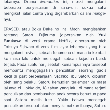
lebarnya. Drama
live-action
ini, meski mengalami
beberapa penyesuaian di sana-sini, cukup setia
mengikuti jalan cerita yang digambarkan dalam
manga
-
nya.
ERASED, atau Boku Dake no Inai Machi mengisahkan
tentang Satoru Fujinuma (diperankan oleh
Yuki
Furukawa
di versi drama Netflix, diperankan oleh
Tatsuya Fujiwara di versi film layar lebarnya) yang bisa
mengalami revival, sebuah fenomena di mana ia kembali
ke masa lalu untuk mencegah sebuah kejadian buruk
terjadi. Pada suatu hari, setelah kemampuannya tersebut
membantu menggagalkan penculikan seorang gadis
kecil di psat perbelanjaan, Sachiko, ibu Satoru dibunuh
oleh sang pelaku. Satoru kemudian terlempar ke masa
lalunya di Hokkaido, 18 tahun yang lalu, di mana terjadi
penculikan dan pembunuhan anak secara beruntun pada
saat Satoru masih kecil. Yakin bahwa mencegah
penculikan tersebut akan menyelamatkan ibunya, Satoru