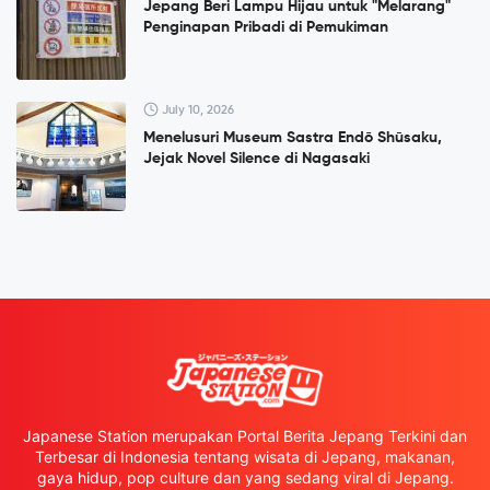
Jepang Beri Lampu Hijau untuk "Melarang"
Penginapan Pribadi di Pemukiman
July 10, 2026
Menelusuri Museum Sastra Endō Shūsaku,
Jejak Novel Silence di Nagasaki
Japanese Station merupakan Portal Berita Jepang Terkini dan
Terbesar di Indonesia tentang wisata di Jepang, makanan,
gaya hidup, pop culture dan yang sedang viral di Jepang.