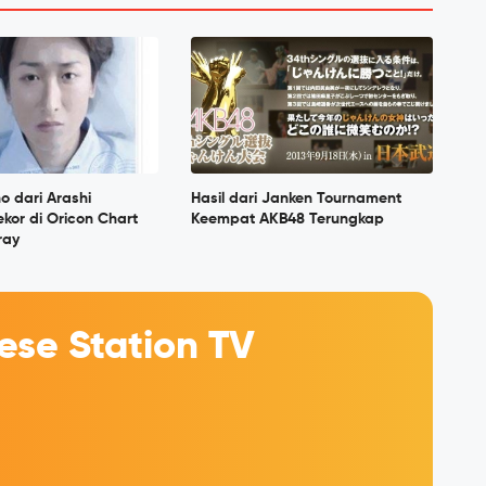
o dari Arashi
Hasil dari Janken Tournament
kor di Oricon Chart
Keempat AKB48 Terungkap
ray
se Station TV