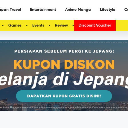
apan Travel
Entertainment
Anime Manga
Lifestyle
C
Games
Events
Review
Discount Voucher