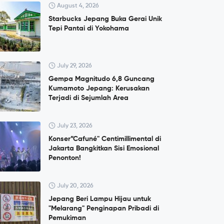
August 4, 2026
Starbucks Jepang Buka Gerai Unik
Tepi Pantai di Yokohama
July 29, 2026
Gempa Magnitudo 6,8 Guncang
Kumamoto Jepang: Kerusakan
Terjadi di Sejumlah Area
July 23, 2026
Konser”Cafuné" Centimillimental di
Jakarta Bangkitkan Sisi Emosional
Penonton!
July 20, 2026
Jepang Beri Lampu Hijau untuk
"Melarang" Penginapan Pribadi di
Pemukiman