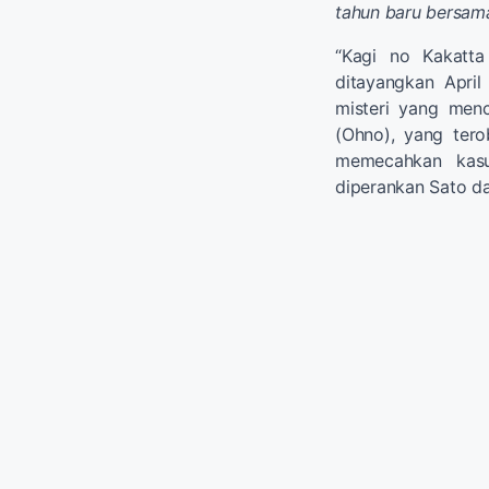
tahun baru bersama
“Kagi no Kakatta
ditayangkan April
misteri yang men
(Ohno), yang ter
memecahkan kasu
diperankan Sato d