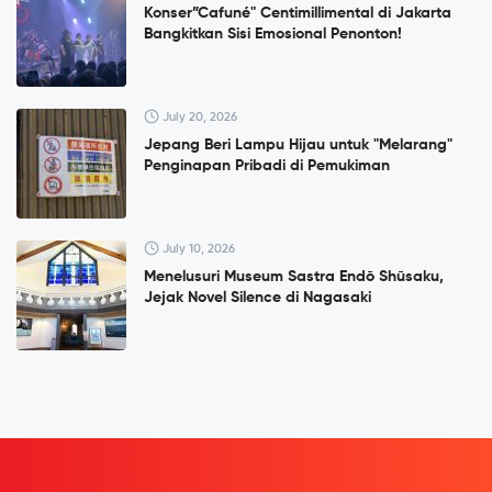
Konser”Cafuné" Centimillimental di Jakarta
Bangkitkan Sisi Emosional Penonton!
July 20, 2026
Jepang Beri Lampu Hijau untuk "Melarang"
Penginapan Pribadi di Pemukiman
July 10, 2026
Menelusuri Museum Sastra Endō Shūsaku,
Jejak Novel Silence di Nagasaki