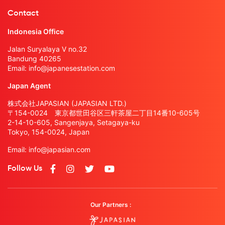
Contact
Indonesia Office
Jalan Suryalaya V no.32
Bandung 40265
Email:
info@japanesestation.com
Japan Agent
株式会社JAPASIAN (JAPASIAN LTD.)
〒154-0024 東京都世田谷区三軒茶屋二丁目14番10-605号
2-14-10-605, Sangenjaya, Setagaya-ku
Tokyo, 154-0024, Japan
Email:
info@japasian.com
Follow Us
Our Partners :