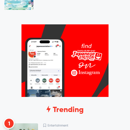
Trending
1
Entertainment