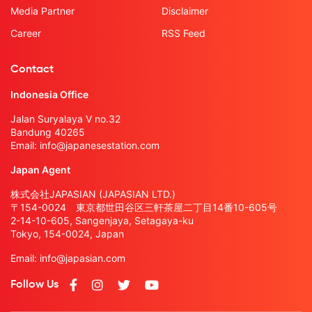
Media Partner
Disclaimer
Career
RSS Feed
Contact
Indonesia Office
Jalan Suryalaya V no.32
Bandung 40265
Email:
info@japanesestation.com
Japan Agent
株式会社JAPASIAN (JAPASIAN LTD.)
〒154-0024 東京都世田谷区三軒茶屋二丁目14番10-605号
2-14-10-605, Sangenjaya, Setagaya-ku
Tokyo, 154-0024, Japan
Email:
info@japasian.com
Follow Us