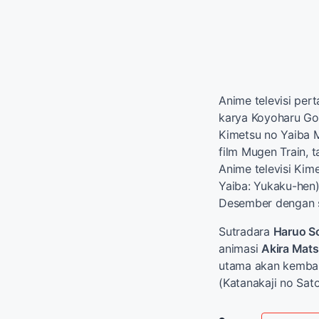
Anime televisi per
karya Koyoharu Go
Kimetsu no Yaiba M
film Mugen Train, 
Anime televisi Kim
Yaiba: Yukaku-hen
Desember dengan s
Sutradara
Haruo S
animasi
Akira Mat
utama akan kembali
(Katanakaji no Sat