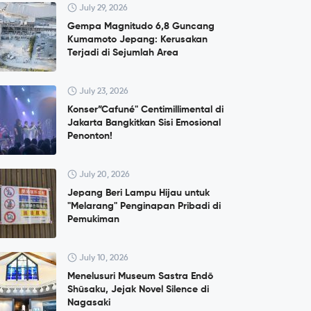
July 29, 2026
Gempa Magnitudo 6,8 Guncang
Kumamoto Jepang: Kerusakan
Terjadi di Sejumlah Area
July 23, 2026
Konser”Cafuné" Centimillimental di
Jakarta Bangkitkan Sisi Emosional
Penonton!
July 20, 2026
Jepang Beri Lampu Hijau untuk
"Melarang" Penginapan Pribadi di
Pemukiman
July 10, 2026
Menelusuri Museum Sastra Endō
Shūsaku, Jejak Novel Silence di
Nagasaki