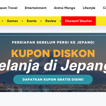
apan Travel
Entertainment
Anime Manga
Lifestyle
C
Games
Events
Review
Discount Voucher