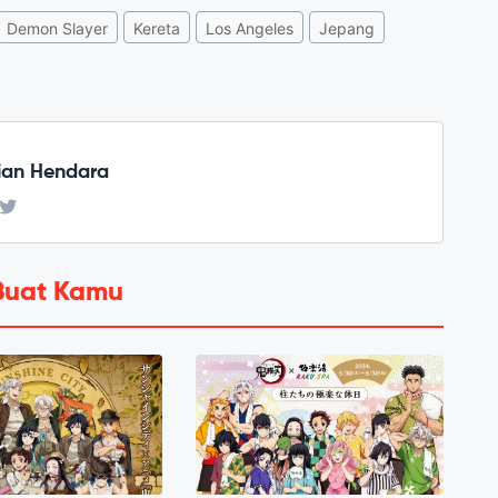
Demon Slayer
Kereta
Los Angeles
Jepang
ian Hendara
Buat Kamu