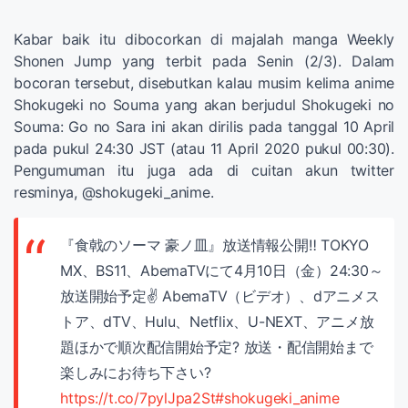
Kabar baik itu dibocorkan di majalah manga Weekly
Shonen Jump yang terbit pada Senin (2/3). Dalam
bocoran tersebut, disebutkan kalau musim kelima anime
Shokugeki no Souma yang akan berjudul Shokugeki no
Souma: Go no Sara ini akan dirilis pada tanggal 10 April
pada pukul 24:30 JST (atau 11 April 2020 pukul 00:30).
Pengumuman itu juga ada di cuitan akun twitter
resminya, @shokugeki_anime.
『食戟のソーマ 豪ノ皿』放送情報公開‼️ TOKYO
MX、BS11、AbemaTVにて4月10日（金）24:30～
放送開始予定✌️ AbemaTV（ビデオ）、dアニメス
トア、dTV、Hulu、Netflix、U-NEXT、アニメ放
題ほかで順次配信開始予定? 放送・配信開始まで
楽しみにお待ち下さい?
https://t.co/7pylJpa2St
#shokugeki_anime