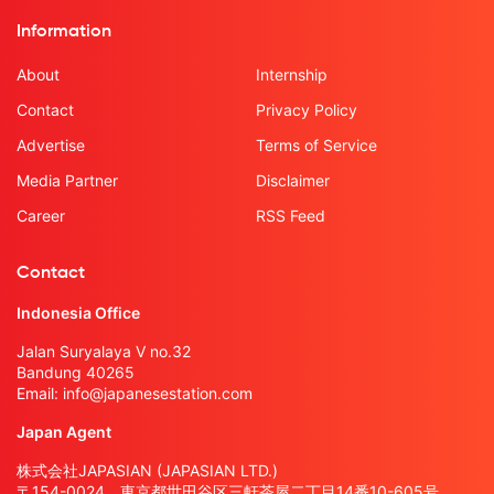
Information
About
Internship
Contact
Privacy Policy
Advertise
Terms of Service
Media Partner
Disclaimer
Career
RSS Feed
Contact
Indonesia Office
Jalan Suryalaya V no.32
Bandung 40265
Email:
info@japanesestation.com
Japan Agent
株式会社JAPASIAN (JAPASIAN LTD.)
〒154-0024 東京都世田谷区三軒茶屋二丁目14番10-605号