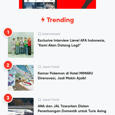
Trending
1
Entertainment
Exclusive Interview Lienel AFA Indonesia,
"Kami Akan Datang Lagi!"
2
Japan Travel
Kamar Pokemon di Hotel MIMARU
Direnovasi, Jadi Makin Ajaib!
3
Japan Travel
ANA dan JAL Tawarkan Diskon
Penerbangan Domestik untuk Turis Asing