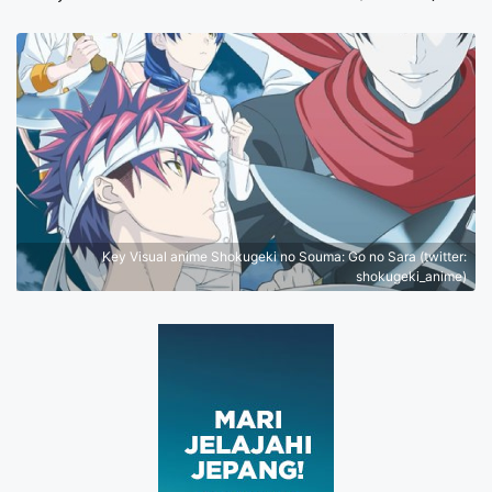
Key Visual anime Shokugeki no Souma: Go no Sara (twitter:
shokugeki_anime)