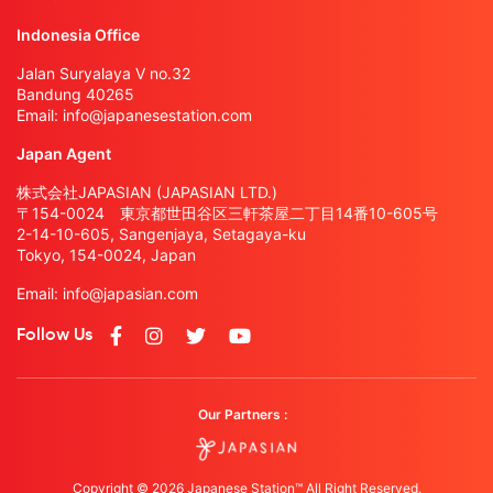
Indonesia Office
Jalan Suryalaya V no.32
Bandung 40265
Email:
info@japanesestation.com
Japan Agent
株式会社JAPASIAN (JAPASIAN LTD.)
〒154-0024 東京都世田谷区三軒茶屋二丁目14番10-605号
2-14-10-605, Sangenjaya, Setagaya-ku
Tokyo, 154-0024, Japan
Email:
info@japasian.com
Follow Us
Our Partners :
Copyright © 2026 Japanese Station™ All Right Reserved.