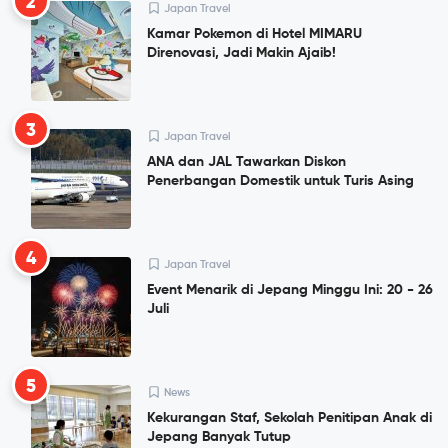
2
Japan Travel
Kamar Pokemon di Hotel MIMARU
Direnovasi, Jadi Makin Ajaib!
3
Japan Travel
ANA dan JAL Tawarkan Diskon
Penerbangan Domestik untuk Turis Asing
4
Japan Travel
Event Menarik di Jepang Minggu Ini: 20 - 26
Juli
5
News
Kekurangan Staf, Sekolah Penitipan Anak di
Jepang Banyak Tutup