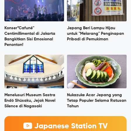
Konser”Cafuné"
Jepang Beri Lampu Hijau
Centimillimental di Jakarta
untuk "Melarang" Penginapan
Bangkitkan Sisi Emosional
Pribadi di Pemukiman
Penonton!
Menelusuri Museum Sastra
Nukazuke Acar Jepang yang
Endō Shūsaku, Jejak Novel
Tetap Populer Selama Ratusan
Silence di Nagasaki
Tahun
Japanese Station TV