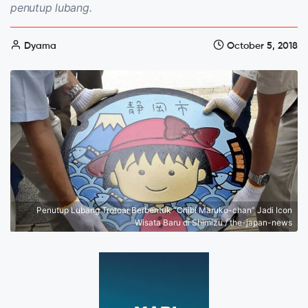
penutup lubang.
Dyama
October 5, 2018
Penutup Lubang Trotoar Berbentuk “Chibi Maruko-chan” Jadi Icon
Wisata Baru di Shimizu / the-japan-news