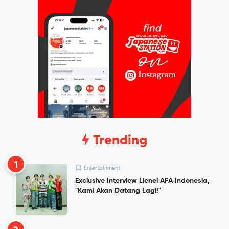
Trending
1
Entertainment
Exclusive Interview Lienel AFA Indonesia,
"Kami Akan Datang Lagi!"