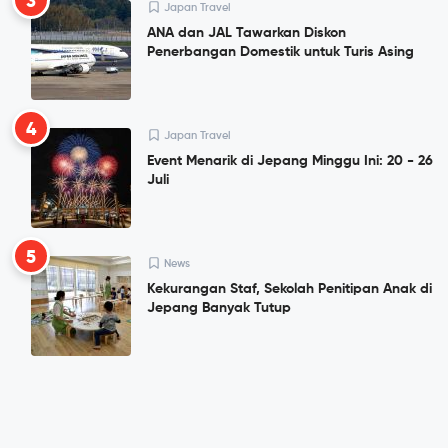
3
Japan Travel
ANA dan JAL Tawarkan Diskon
Penerbangan Domestik untuk Turis Asing
4
Japan Travel
Event Menarik di Jepang Minggu Ini: 20 - 26
Juli
5
News
Kekurangan Staf, Sekolah Penitipan Anak di
Jepang Banyak Tutup