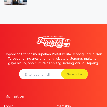
Japanese Station merupakan Portal Berita Jepang Terkini dan
Terbesar di Indonesia tentang wisata di Jepang, makanan,
gaya hidup, pop culture dan yang sedang viral di Jepang.
Subscribe
Information
About
Internship