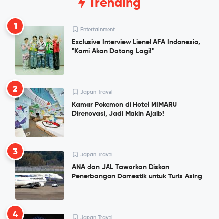
Trending
1
Entertainment
Exclusive Interview Lienel AFA Indonesia,
"Kami Akan Datang Lagi!"
2
Japan Travel
Kamar Pokemon di Hotel MIMARU
Direnovasi, Jadi Makin Ajaib!
3
Japan Travel
ANA dan JAL Tawarkan Diskon
Penerbangan Domestik untuk Turis Asing
4
Japan Travel