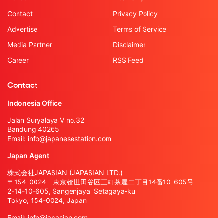
Contact
Privacy Policy
Advertise
Terms of Service
Media Partner
Disclaimer
Career
RSS Feed
Contact
Indonesia Office
Jalan Suryalaya V no.32
Bandung 40265
Email:
info@japanesestation.com
Japan Agent
株式会社JAPASIAN (JAPASIAN LTD.)
〒154-0024 東京都世田谷区三軒茶屋二丁目14番10-605号
2-14-10-605, Sangenjaya, Setagaya-ku
Tokyo, 154-0024, Japan
Email:
info@japasian.com