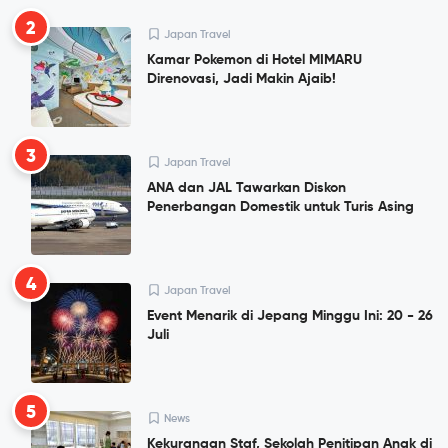
2
Japan Travel
Kamar Pokemon di Hotel MIMARU
Direnovasi, Jadi Makin Ajaib!
3
Japan Travel
ANA dan JAL Tawarkan Diskon
Penerbangan Domestik untuk Turis Asing
4
Japan Travel
Event Menarik di Jepang Minggu Ini: 20 - 26
Juli
5
News
Kekurangan Staf, Sekolah Penitipan Anak di