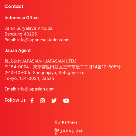
Contact
Indonesia Office
Jalan Suryalaya V no.32
Bandung 40265
Email:
info@japanesestation.com
Japan Agent
株式会社JAPASIAN (JAPASIAN LTD.)
〒154-0024 東京都世田谷区三軒茶屋二丁目14番10-605号
2-14-10-605, Sangenjaya, Setagaya-ku
Tokyo, 154-0024, Japan
Email:
info@japasian.com
Follow Us
Our Partners :