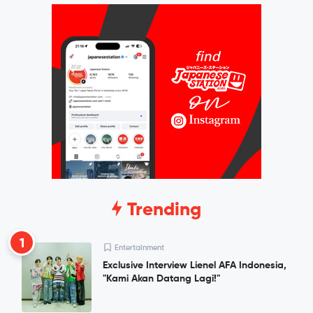
Trending
1
Entertainment
Exclusive Interview Lienel AFA Indonesia,
"Kami Akan Datang Lagi!"