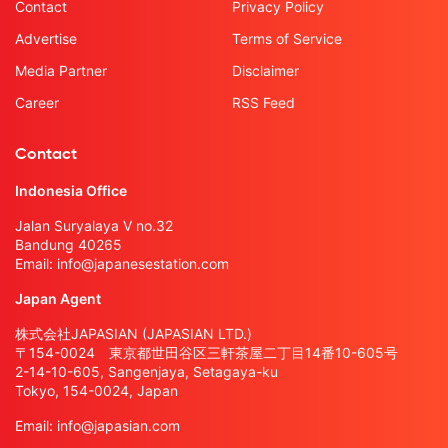
Contact
Privacy Policy
Advertise
Terms of Service
Media Partner
Disclaimer
Career
RSS Feed
Contact
Indonesia Office
Jalan Suryalaya V no.32
Bandung 40265
Email:
info@japanesestation.com
Japan Agent
株式会社JAPASIAN (JAPASIAN LTD.)
〒154-0024 東京都世田谷区三軒茶屋二丁目14番10-605号
2-14-10-605, Sangenjaya, Setagaya-ku
Tokyo, 154-0024, Japan
Email:
info@japasian.com