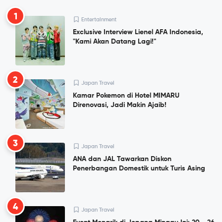
1
Entertainment
Exclusive Interview Lienel AFA Indonesia,
"Kami Akan Datang Lagi!"
2
Japan Travel
Kamar Pokemon di Hotel MIMARU
Direnovasi, Jadi Makin Ajaib!
3
Japan Travel
ANA dan JAL Tawarkan Diskon
Penerbangan Domestik untuk Turis Asing
4
Japan Travel