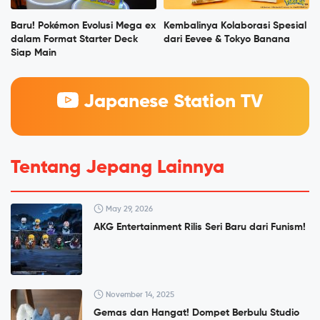
Baru! Pokémon Evolusi Mega ex
Kembalinya Kolaborasi Spesial
dalam Format Starter Deck
dari Eevee & Tokyo Banana
Siap Main
Japanese Station TV
Tentang Jepang Lainnya
May 29, 2026
AKG Entertainment Rilis Seri Baru dari Funism!
November 14, 2025
Gemas dan Hangat! Dompet Berbulu Studio