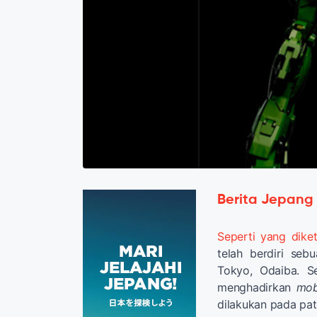
Berita Jepang
Seperti yang diket
telah berdiri se
Tokyo, Odaiba. 
menghadirkan
mob
dilakukan pada pat