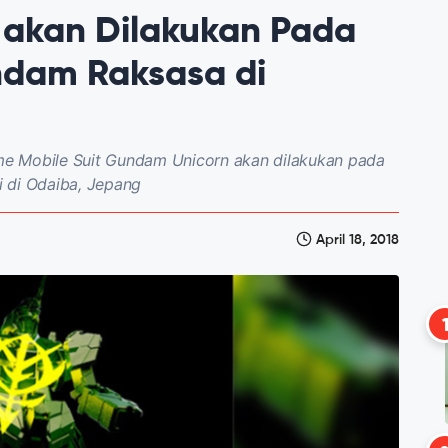
 akan Dilakukan Pada
ndam Raksasa di
e Mobile Suit Gundam Unicorn akan dilakukan pada
 di Odaiba, Jepang
April 18, 2018