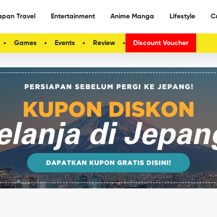
apan Travel
Entertainment
Anime Manga
Lifestyle
C
Games
Events
Review
Discount Voucher