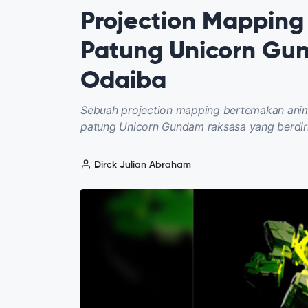
Projection Mapping
Patung Unicorn Gu
Odaiba
Sebuah projection mapping bertemakan anim
patung Unicorn Gundam raksasa yang berdiri
Dirck Julian Abraham