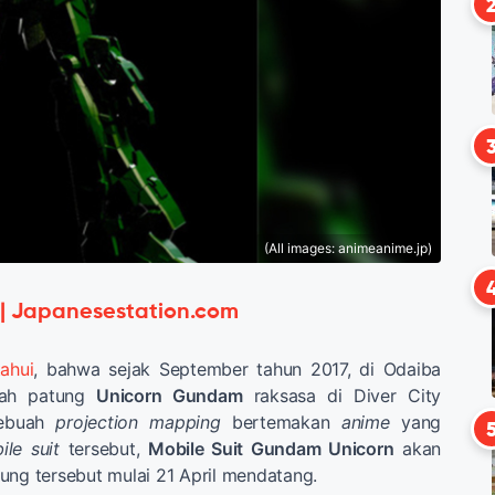
(All images: animeanime.jp)
 | Japanesestation.com
ahui
, bahwa sejak September tahun 2017, di Odaiba
buah patung
Unicorn Gundam
raksasa di Diver City
Sebuah
projection mapping
bertemakan
anime
yang
ile suit
tersebut,
Mobile Suit Gundam Unicorn
akan
ung tersebut mulai 21 April mendatang.