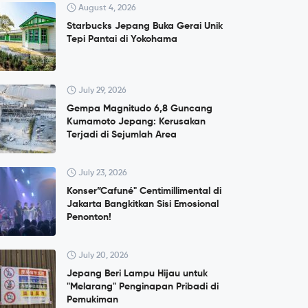
August 4, 2026
Starbucks Jepang Buka Gerai Unik
Tepi Pantai di Yokohama
July 29, 2026
Gempa Magnitudo 6,8 Guncang
Kumamoto Jepang: Kerusakan
Terjadi di Sejumlah Area
July 23, 2026
Konser”Cafuné" Centimillimental di
Jakarta Bangkitkan Sisi Emosional
Penonton!
July 20, 2026
Jepang Beri Lampu Hijau untuk
"Melarang" Penginapan Pribadi di
Pemukiman