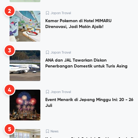
2
Japan Travel
Kamar Pokemon di Hotel MIMARU
Direnovasi, Jadi Makin Ajaib!
3
Japan Travel
ANA dan JAL Tawarkan Diskon
Penerbangan Domestik untuk Turis Asing
4
Japan Travel
Event Menarik di Jepang Minggu Ini: 20 - 26
Juli
5
News