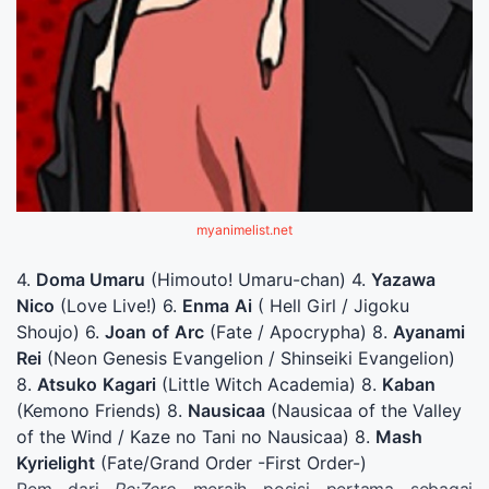
myanimelist.net
4.
Doma Umaru
(Himouto! Umaru-chan) 4.
Yazawa
Nico
(Love Live!) 6.
Enma
Ai
( Hell Girl / Jigoku
Shoujo) 6.
Joan
of
Arc
(Fate / Apocrypha) 8.
Ayanami
Rei
(Neon Genesis Evangelion / Shinseiki Evangelion)
8.
Atsuko
Kagari
(Little Witch Academia) 8.
Kaban
(Kemono Friends) 8.
Nausicaa
(Nausicaa of the Valley
of the Wind / Kaze no Tani no Nausicaa) 8.
Mash
Kyrielight
(Fate/Grand Order -First Order-)