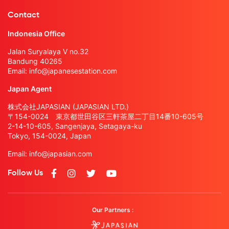
Contact
Indonesia Office
Jalan Suryalaya V no.32
Bandung 40265
Email:
info@japanesestation.com
Japan Agent
株式会社JAPASIAN (JAPASIAN LTD.)
〒154-0024 東京都世田谷区三軒茶屋二丁目14番10-605号
2-14-10-605, Sangenjaya, Setagaya-ku
Tokyo, 154-0024, Japan
Email:
info@japasian.com
Follow Us
Our Partners :