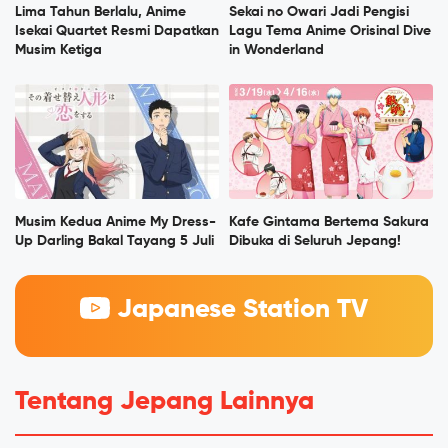
Lima Tahun Berlalu, Anime
Sekai no Owari Jadi Pengisi
Isekai Quartet Resmi Dapatkan
Lagu Tema Anime Orisinal Dive
Musim Ketiga
in Wonderland
Musim Kedua Anime My Dress-
Kafe Gintama Bertema Sakura
Up Darling Bakal Tayang 5 Juli
Dibuka di Seluruh Jepang!
Japanese Station TV
Tentang Jepang Lainnya