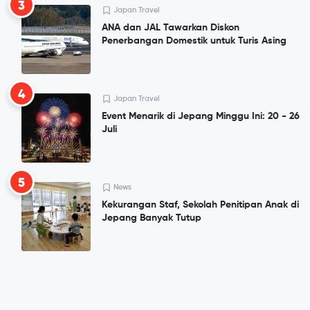
3
Japan Travel
ANA dan JAL Tawarkan Diskon
Penerbangan Domestik untuk Turis Asing
4
Japan Travel
Event Menarik di Jepang Minggu Ini: 20 - 26
Juli
5
News
Kekurangan Staf, Sekolah Penitipan Anak di
Jepang Banyak Tutup