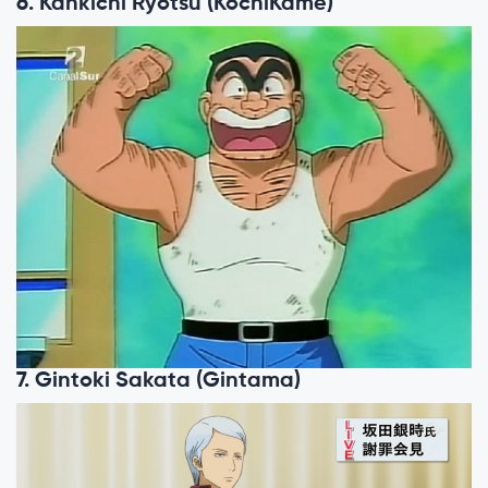
6. Kankichi Ryotsu (KochiKame)
7. Gintoki Sakata (Gintama)