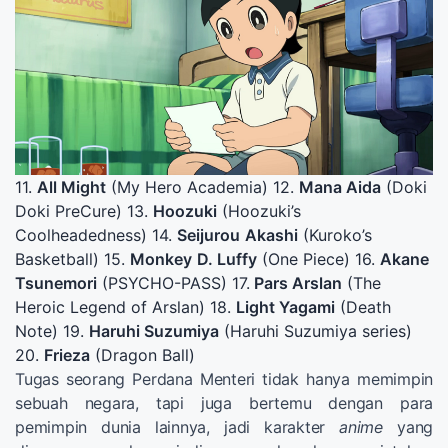
11.
All Might
(My Hero Academia) 12.
Mana Aida
(Doki
Doki PreCure) 13.
Hoozuki
(Hoozuki’s
Coolheadedness) 14.
Seijurou
Akashi
(Kuroko’s
Basketball) 15.
Monkey
D. Luffy
(One Piece) 16.
Akane
Tsunemori
(PSYCHO-PASS) 17.
Pars Arslan
(The
Heroic Legend of Arslan) 18.
Light Yagami
(Death
Note) 19.
Haruhi Suzumiya
(Haruhi Suzumiya series)
20.
Frieza
(Dragon Ball)
Tugas seorang Perdana Menteri tidak hanya memimpin
sebuah negara, tapi juga bertemu dengan para
pemimpin dunia lainnya, jadi karakter
anime
yang